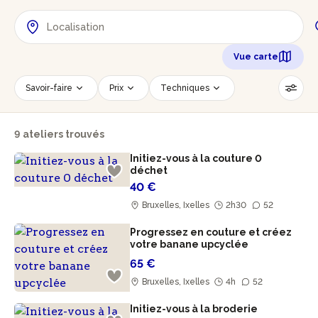
Vue carte
Savoir-faire
Prix
Techniques
Date
Créneau horaire
9 ateliers trouvés
Nombre de personnes
Âge des participants
Initiez-vous à la couture 0
Accessible PMR
Réinitialiser les filtres
déchet
40 €
Bruxelles, Ixelles
2h30
52
Progressez en couture et créez
votre banane upcyclée
65 €
Bruxelles, Ixelles
4h
52
Initiez-vous à la broderie