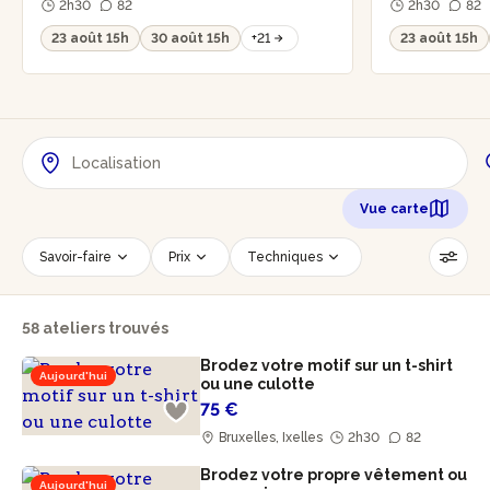
2h30
82
2h30
82
23 août 15h
30 août 15h
+21
23 août 15h
Vue carte
Savoir-faire
Prix
Techniques
Date
Créneau horaire
58 ateliers trouvés
Nombre de personnes
Âge des participants
Brodez votre motif sur un t-shirt
Accessible PMR
Réinitialiser les filtres
Aujourd'hui
ou une culotte
75 €
Bruxelles, Ixelles
2h30
82
Brodez votre propre vêtement ou
Aujourd'hui