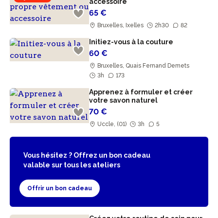
accessoire
65 €
Bruxelles, Ixelles
2h30
82
Initiez-vous à la couture
60 €
Bruxelles, Quais Fernand Demets
3h
173
Apprenez à formuler et créer
votre savon naturel
70 €
Uccle, (01)
3h
5
Vous hésitez ? Offrez un bon cadeau
valable sur tous les ateliers
Offrir un bon cadeau