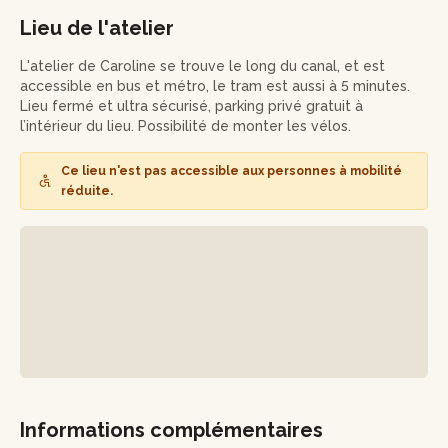
courtes et 2 longues et robustes selon une méthode qui
épargnera vos épaules. Vous apprendrez également à
Lieu de l'atelier
réaliser une poche interne sécurisée (pour votre téléphone
par exemple), ainsi qu’une sangle pratique pour accrocher
L'atelier de Caroline se trouve le long du canal, et est
vos clés.
accessible en bus et métro, le tram est aussi à 5 minutes.
Lieu fermé et ultra sécurisé, parking privé gratuit à
Tout au long de l’atelier, Caroline vous accompagne avec
l’intérieur du lieu. Possibilité de monter les vélos.
bienveillance, en vous transmettant des techniques
professionnelles accessibles aux débutants.
Ce lieu n'est pas accessible aux personnes à mobilité
réduite.
Vous repartirez avec un sac unique, conçu de vos propres
mains, et de nouvelles compétences pour poursuivre vos
projets couture en toute confiance !
Informations complémentaires