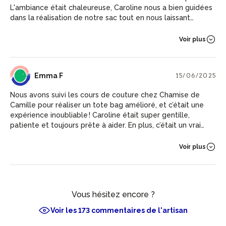
L'ambiance était chaleureuse, Caroline nous a bien guidées
dans la réalisation de notre sac tout en nous laissant
beaucoup d'autonomie. Nous avons passé un très bon
moment, nous avons appris quelques astuces couture et
Voir plus
sommes reparties fière de notre tote bag ++.
EF
Emma F
15/06/2025
Nous avons suivi les cours de couture chez Chamise de
Camille pour réaliser un tote bag amélioré, et c’était une
expérience inoubliable ! Caroline était super gentille,
patiente et toujours prête à aider. En plus, c’était un vrai
plaisir de discuter avec elle. Nous avons pu coudre pendant
quatre heures et j’ai vraiment progressé dans mes
Voir plus
compétences en couture. Je recommande vivement !
Vous hésitez encore ?
Voir les 173 commentaires de l'artisan