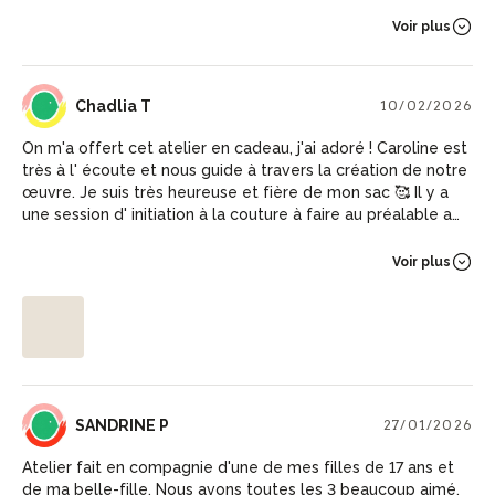
Vérifiez également l’heure d’arrivée demandée. Dans mon
cas 12.50 alors que le cours n’a commencé qu’à 13h35. Le
Voir plus
sac est assez basique, pas doublé, mais sa confection est
bien expliquée et vous recevez une feuille avec les
instructions si vous la demandez. Dans mon cas, choix entre
CT
Chadlia T
10/02/2026
3-4 tissus .
On m'a offert cet atelier en cadeau, j'ai adoré ! Caroline est
très à l' écoute et nous guide à travers la création de notre
œuvre. Je suis très heureuse et fière de mon sac 🥰 Il y a
une session d' initiation à la couture à faire au préalable afin
d' assimiler au mieux l' utilisation des machines.
Voir plus
SP
SANDRINE P
27/01/2026
Atelier fait en compagnie d'une de mes filles de 17 ans et
de ma belle-fille. Nous avons toutes les 3 beaucoup aimé.