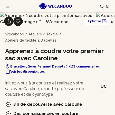
9 photos
Wecandoo
/
Ateliers
/
Textile
/
Ateliers de textile à Bruxelles
Apprenez à coudre votre premier
sac avec Caroline
Bruxelles, Quais Fernand Demets
173 commentaires
Voir les disponibilités
En bref
Initiez-vous à la couture et réalisez votre
UC
sac avec Caroline, experte professeur de
couture et de cyanotype
3 h de découverte avec Caroline
Des connaissances en couture