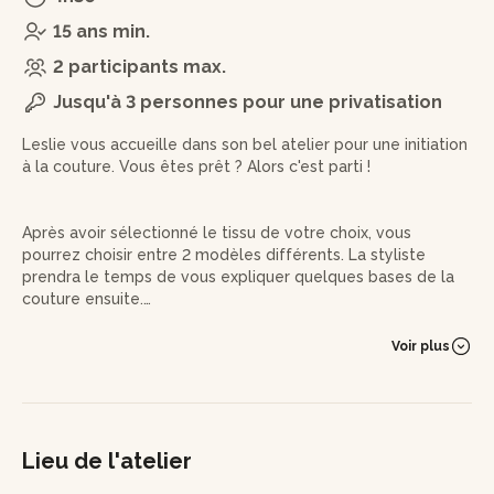
15 ans min.
2 participants max.
Jusqu'à 3 personnes pour une privatisation
Leslie vous accueille dans son bel atelier pour une initiation
à la couture. Vous êtes prêt ? Alors c'est parti !
Après avoir sélectionné le tissu de votre choix, vous
pourrez choisir entre 2 modèles différents. La styliste
prendra le temps de vous expliquer quelques bases de la
couture ensuite.
Puis, grâce à un patron réalisé par Leslie, vous découperez
Voir plus
les différentes pièces nécessaires à la création d'un
magnifique kimono.
La styliste vous guidera alors dans l'utilisation de la
machine à coudre en vous enseignant quelques techniques
Lieu de l'atelier
de base. Le point d'assemblage, le point d'arrêt, la