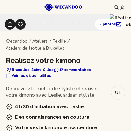
7 photos
Wecandoo
/
Ateliers
/
Textile
/
Ateliers de textile à Bruxelles
Réalisez votre kimono
Bruxelles, Saint-Gilles
17 commentaires
Voir les disponibilités
En bref
Découvrez le métier de styliste et réalisez
UL
votre kimono avec Leslie, artisan styliste
4 h 30 d'initiation avec Leslie
Des connaissances en couture
Votre veste kimono et sa ceinture