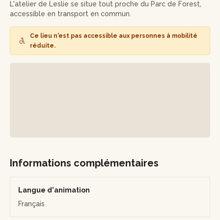
réalisation d'un ourlet ou encore, la surpiqûre nervure
L'atelier de Leslie se situe tout proche du Parc de Forest,
n'auront plus aucun secret pour vous.
accessible en transport en commun.
Après quelques finitions réalisées à la surjeteuse, votre
Ce lieu n'est pas accessible aux personnes à mobilité
veste kimono sera fin prête pour vous accompagner au
réduite.
quotidien !
Vous repartirez de cette initiation avec votre création et
surtout un tas de nouvelles connaissances à réappliquer
sans modération pour vos projets couture !
Informations complémentaires
Langue d'animation
Français