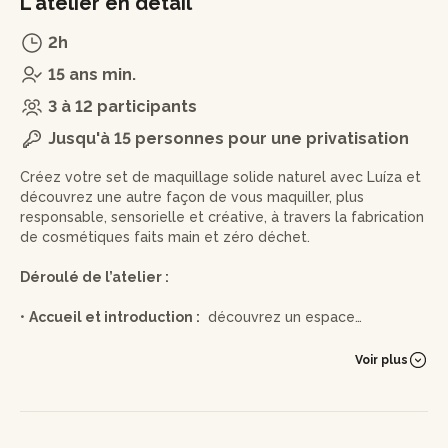
L'atelier en détail
2h
15 ans min.
3 à 12 participants
Jusqu'à 15 personnes pour une privatisation
Créez votre set de maquillage solide naturel avec Luíza et
découvrez une autre façon de vous maquiller, plus
responsable, sensorielle et créative, à travers la fabrication
de cosmétiques faits main et zéro déchet.
Déroulé de l’atelier :
•
Accueil et introduction :
découvrez un espace
chaleureux et sensoriel. Autour d’une tisane, Luíza présente
les bienfaits du maquillage solide, naturel et écologique.
Voir plus
•
Découverte des ingrédients :
explorez les textures,
senteurs et pigments minéraux, avec un temps d’échange
sur les différences entre maquillage conventionnel et