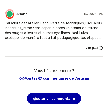
AF
Ariane F
15/03/2026
J'ai adoré cet atelier. Découverte de techniques jusqu'alors
inconnues, je me sens capable après un atelier de refaire
des rouges à lèvres et autres eye liners, tant Luiza
explique, de manière tout à fait pédagogique, les étapes à
effectuer. Je referai d'autres ateliers, comme savons et
produits capillaires sous peu. Merci encore, Luiza, pour ta
Voir plus
gentillesse, ta patience et ton humour A bientôt.
Vous hésitez encore ?
Voir les 67 commentaires de l'artisan
Ajouter un commentaire