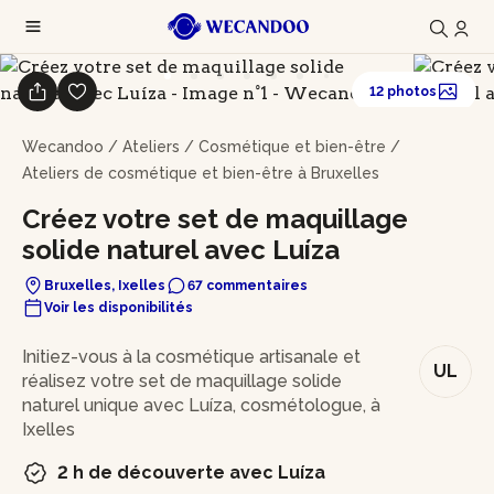
12 photos
Wecandoo
/
Ateliers
/
Cosmétique et bien-être
/
Ateliers de cosmétique et bien-être à Bruxelles
Créez votre set de maquillage
solide naturel avec Luíza
Bruxelles, Ixelles
67 commentaires
Voir les disponibilités
En bref
Initiez-vous à la cosmétique artisanale et
UL
réalisez votre set de maquillage solide
naturel unique avec Luíza, cosmétologue, à
Ixelles
2 h de découverte avec Luíza