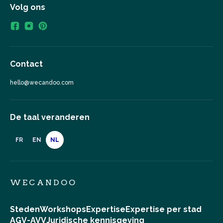
Volg ons
Contact
hello@wecandoo.com
De taal veranderen
FR
EN
NL
WECANDOO
Steden
Workshops
Expertise
Expertise per stad
AGV-AVV
Juridische kennisgeving