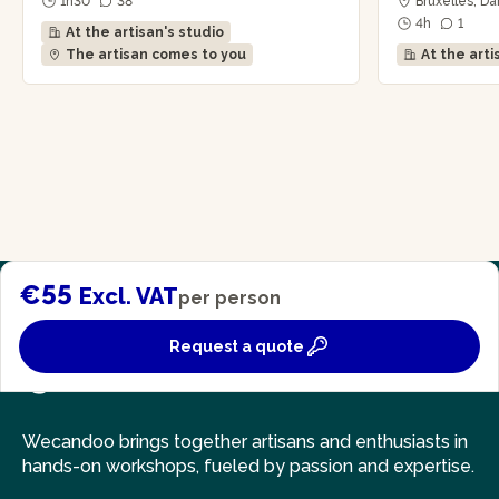
1h30
38
Bruxelles, D
4h
1
At the artisan's studio
The artisan comes to you
At the arti
€55
Excl. VAT
per person
Request a quote
Wecandoo brings together artisans and enthusiasts in
hands-on workshops, fueled by passion and expertise.