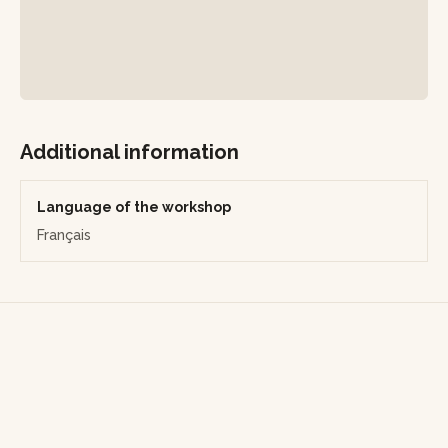
thème.
Une belle occasion de renforcer les liens d’équipe tout en
éveillant vos papilles !
Additional information
Language of the workshop
Français