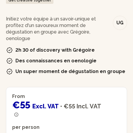
Get creative together
In brief
Initiez votre équipe à un savoir-unique et
UG
profitez d'un savoureux moment de
dégustation en groupe avec Grégoire,
oenologue
2h 30 of discovery with Grégoire
Des connaissances en oenologie
Un super moment de dégustation en groupe
From
€55
Excl. VAT
•
€55
Incl. VAT
per person