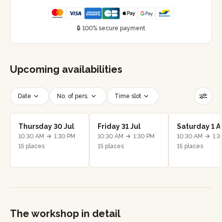
🔒 100% secure payment
Upcoming availabilities
Date
No. of pers.
Time slot
Reset filters
Thursday 30 Jul
Friday 31 Jul
Saturday 1 
10:30 AM
1:30 PM
10:30 AM
1:30 PM
10:30 AM
1:3
15 places
15 places
15 places
The workshop in detail