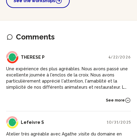
See the workshops
Comments
TP
THERESE P
4/22/2026
Une expérience des plus agréables. Nous avons passé une
excellente journée à l'enclos de la croix. Nous avons
particulièrement apprécié l'attention, l'amabilité et la
simplicité de nos différents animateurs et restaurateur. La
combinaison de la visite des vignes, la dégustation
généreuse et le déjeuner gastronomique champêtre forme
See more
une expérience complète et de grande qualité.
LS
Lefeivre S
10/31/2025
Atelier très agréable avec Agathe ,visite du domaine en