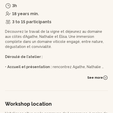
3h
18 years min.
3 to 15 participants
Découvrez le travail de la vigne et déjeunez au domaine
aux côtés d’Agathe, Nathalie et Elisa. Une immersion
complète dans un domaine viticole engagé, entre nature,
dégustation et convivialité.
Déroulé de l’atelier :
•
Accueil et présentation :
rencontrez Agathe, Nathalie et
Elisa, découvrez le domaine et comprenez son
fonctionnement au fil des saisons.
See more
•
Visite des vignes :
explorez les parcelles et découvrez le
travail de la vigne ainsi que les pratiques agricoles du
domaine.
Workshop location
•
Dégustation des produits du domaine :
goûtez une
sélection issue de la biodiversité locale : vins, légumes du