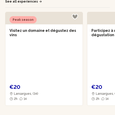
See all experiences
Peak season
Visitez un domaine et dégustez des
Participez à 
vins
dégustation
€20
€20
Lansargues, (34)
Lansargues, 
2h
14
2h
14