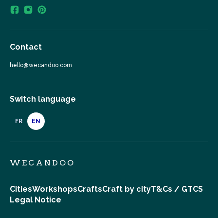
Contact
hello@wecandoo.com
Switch language
FR
EN
WECANDOO
Cities
Workshops
Crafts
Craft by city
T&Cs / GTCS
Legal Notice