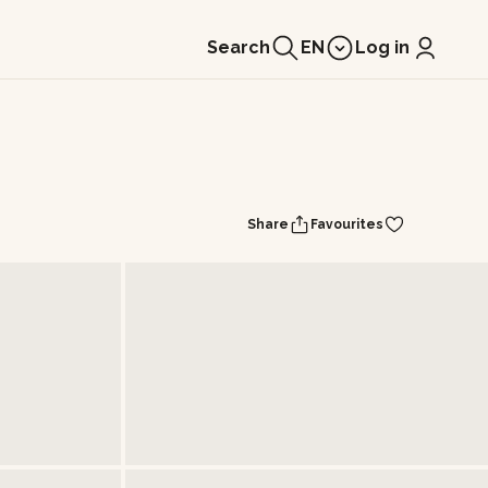
Search
EN
Log in
Share
Favourites