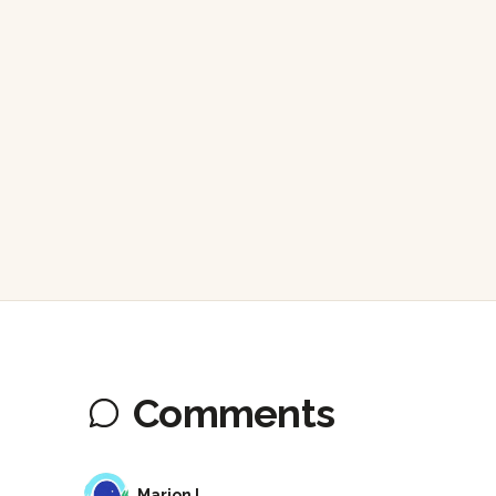
Comments
ML
Marion L