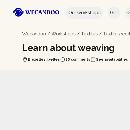
Our workshops
Gift
G
Wecandoo
/
Workshops
/
Textiles
/
Textiles wor
Learn about weaving
Bruxelles, Ixelles
30 comments
See availabilities