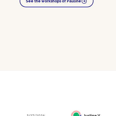
See the workshops of Pauline
5/27/2026
JV
Justine V