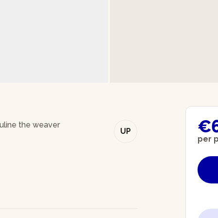
€
uline the weaver
UP
per 