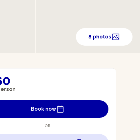
8 photos
60
person
Book now
OR