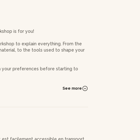
kshop is for you!
orkshop to explain everything. From the
terial, to the tools used to shape your
 your preferences before starting to
quality wools.
See more
e proud to use it every day!
et est facilement accessible en transport.