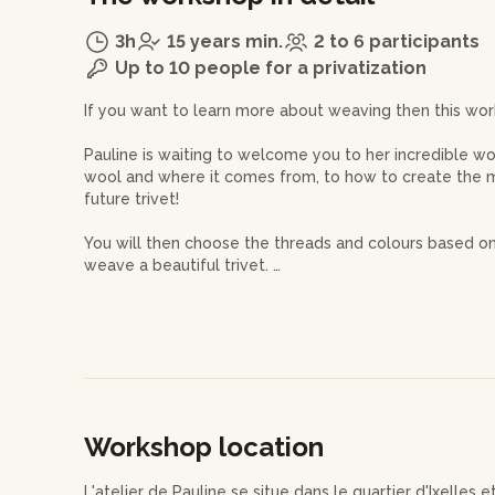
3h
15 years min.
2 to 6 participants
Up to 10 people for a privatization
If you want to learn more about weaving then this wor
Pauline is waiting to welcome you to her incredible w
wool and where it comes from, to how to create the ma
future trivet!
You will then choose the threads and colours based on
weave a beautiful trivet.
Pauline uses the technique of belt weaving as well as 
Your creation will look great on any table and you'll b
Workshop location
L'atelier de Pauline se situe dans le quartier d'Ixelles 