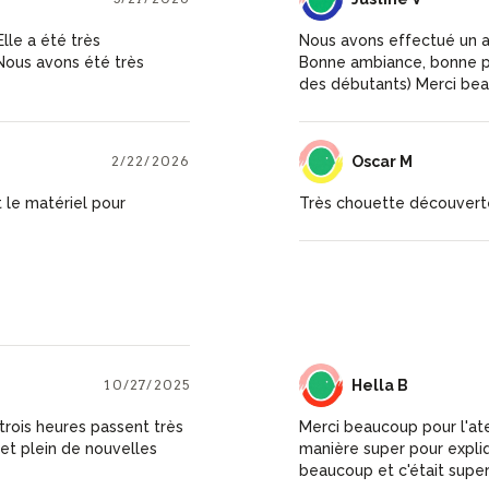
lle a été très
Nous avons effectué un at
Nous avons été très
Bonne ambiance, bonne pé
des débutants) Merci bea
2/22/2026
OM
Oscar M
 le matériel pour
Très chouette découverte
10/27/2025
HB
Hella B
rois heures passent très
Merci beaucoup pour l'at
i et plein de nouvelles
manière super pour expliq
beaucoup et c'était supe