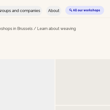
roups and companies
About
🔍 All our workshops
kshops in Brussels
/
Learn about weaving