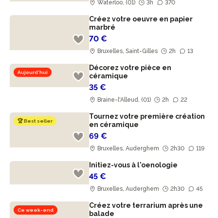
Waterloo, (01)
3h
370
Créez votre oeuvre en papier
marbré
70 €
Bruxelles, Saint-Gilles
2h
13
Décorez votre pièce en
Aujourd'hui
céramique
35 €
Braine-l'Alleud, (01)
2h
22
Tournez votre première création
🏆 Best seller
en céramique
69 €
Bruxelles, Auderghem
2h30
119
Initiez-vous à l'oenologie
45 €
Bruxelles, Auderghem
2h30
45
Créez votre terrarium après une
Ce week-end
balade