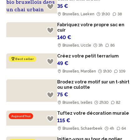
35 €
Bruxelles, Laeken
1h30
38
Fabriquez votre propre sac en
cuir
140 €
Bruxelles, Uccle
3h
86
Créez votre petit terrarium
🏆 Best seller
49 €
Bruxelles, Marollen
1h30
109
Brodez votre motif sur un t-shirt
ou une culotte
75 €
Bruxelles, Ixelles
2h30
82
Tuftez votre décoration murale
Aujourd'hui
115 €
Bruxelles, Schaerbeek
4h
64
Initiez-vous au tour de potier