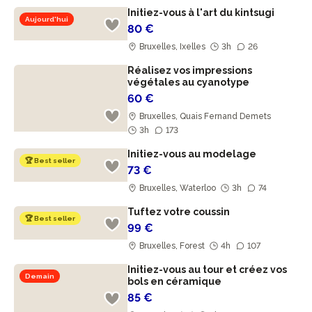
Initiez-vous à l'art du kintsugi
Aujourd'hui
80 €
Bruxelles, Ixelles
3h
26
Réalisez vos impressions
végétales au cyanotype
60 €
Bruxelles, Quais Fernand Demets
3h
173
Initiez-vous au modelage
🏆 Best seller
73 €
Bruxelles, Waterloo
3h
74
Tuftez votre coussin
🏆 Best seller
99 €
Bruxelles, Forest
4h
107
Initiez-vous au tour et créez vos
Demain
bols en céramique
85 €