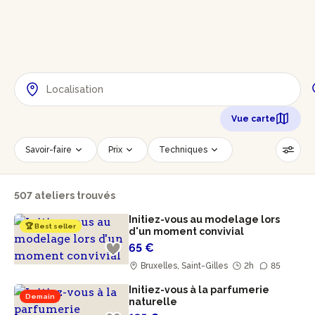
Vue carte
Savoir-faire
Prix
Techniques
Date
Créneau horaire
507 ateliers trouvés
Nombre de personnes
Âge des participants
Initiez-vous au modelage lors
Accessible PMR
Réinitialiser les filtres
🏆 Best seller
d'un moment convivial
65 €
Bruxelles, Saint-Gilles
2h
85
Initiez-vous à la parfumerie
Demain
naturelle