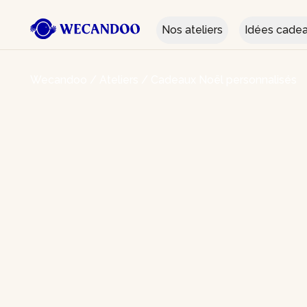
Nos ateliers
Idées cade
Wecandoo
/
Ateliers
/
Cadeaux Noël personnalisés