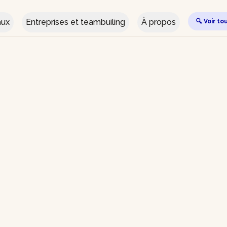
aux
Entreprises et teambuiling
À propos
🔍 Voir to