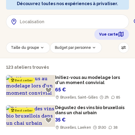
Découvrez toutes nos expériences à privatiser.
Vue carte
Taille du groupe
Budget par personne
Savoir-faire
Techniques
123 ateliers trouvés
Âge des participants
Accessible PMR
Initiez-vous au modelage lors
Réinitialiser les filtres
🏆 Best seller
d'un moment convivial
65 €
Bruxelles, Saint-Gilles
2h
85
Dégustez des vins bio bruxellois
🏆 Best seller
dans un chai urbain
35 €
Bruxelles, Laeken
1h30
38