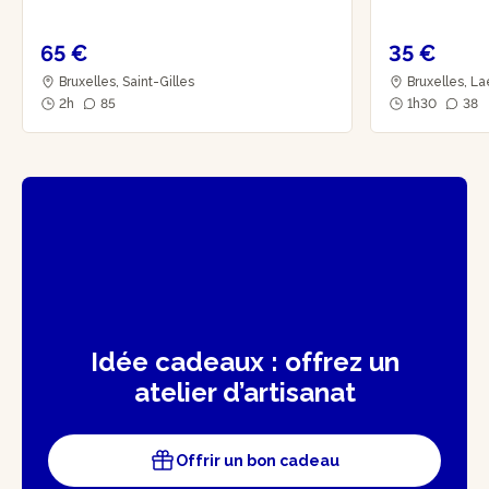
65 €
35 €
Bruxelles, Saint-Gilles
Bruxelles, L
2h
85
1h30
38
Idée cadeaux : offrez un
atelier d’artisanat
Offrir un bon cadeau