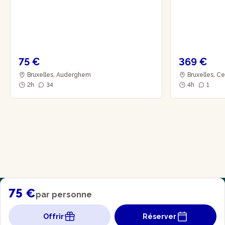
75 €
369 €
Bruxelles, Auderghem
Bruxelles, Ce
2h
34
4h
1
75 €
par personne
Offrir
Réserver