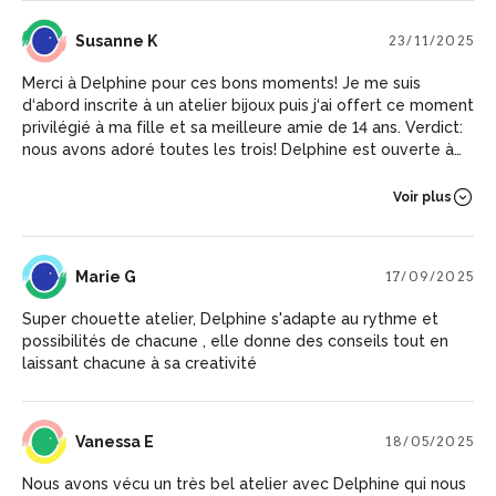
moment de convivialité. Poussez la porte !
SK
Susanne K
23/11/2025
Merci à Delphine pour ces bons moments! Je me suis
d‘abord inscrite à un atelier bijoux puis j‘ai offert ce moment
privilégié à ma fille et sa meilleure amie de 14 ans. Verdict:
nous avons adoré toutes les trois! Delphine est ouverte à
toutes les idées, elle conseille et soutient tout au long de
l’expérience. Ambiance chaleureuse et endroit à visiter
Voir plus
absolument! Je conseille vivement!
MG
Marie G
17/09/2025
Super chouette atelier, Delphine s'adapte au rythme et
possibilités de chacune , elle donne des conseils tout en
laissant chacune à sa creativité
VE
Vanessa E
18/05/2025
Nous avons vécu un très bel atelier avec Delphine qui nous