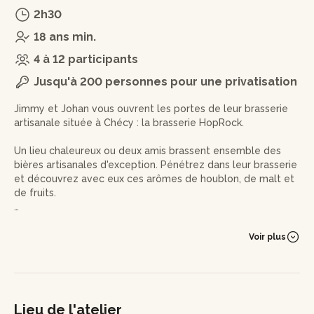
2h30
18 ans min.
4 à 12 participants
Jusqu'à 200 personnes pour une privatisation
Jimmy et Johan vous ouvrent les portes de leur brasserie
artisanale située à Chécy : la brasserie HopRock.
Un lieu chaleureux ou deux amis brassent ensemble des
bières artisanales d'exception. Pénétrez dans leur brasserie
et découvrez avec eux ces arômes de houblon, de malt et
de fruits.
Votre expérience débutera par la découverte de l'espace
de production ! Jimmy et Johan vous montreront comment
Voir plus
sont contrôlées les machines, et comment les cuves sont
reliées pour satisfaire l'ensemble de la production. Puis,
vous aurez l'occasion de poser toutes vos questions : les
processus de sourcing du malt et du houblon, leurs origines
et leurs différentes caractéristiques, ainsi que les
Lieu de l'atelier