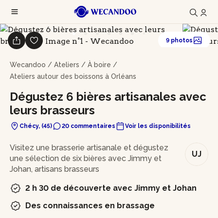
9 photos
Wecandoo
/
Ateliers
/
À boire
/
Ateliers autour des boissons à Orléans
Dégustez 6 bières artisanales avec
leurs brasseurs
Chécy, (45)
20 commentaires
Voir les disponibilités
En bref
Visitez une brasserie artisanale et dégustez
UJ
une sélection de six bières avec Jimmy et
Johan, artisans brasseurs
2 h 30 de découverte avec Jimmy et Johan
Des connaissances en brassage