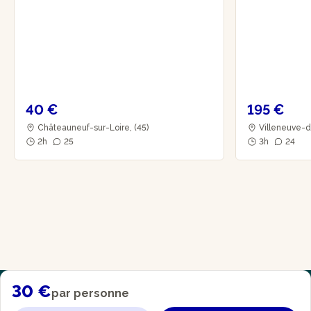
40 €
195 €
Châteauneuf-sur-Loire, (45)
Villeneuve-d
2h
25
3h
24
30 €
par personne