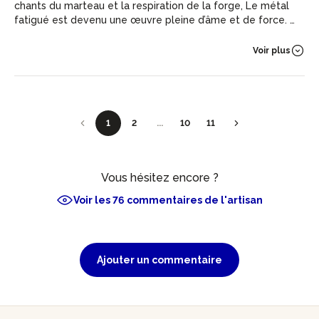
chants du marteau et la respiration de la forge, Le métal
fatigué est devenu une œuvre pleine d’âme et de force. La
scie à ruban traçait le destin avec précision, La polisseuse
révélait peu à peu la lumière de la création. Et dans l’éclat
Voir plus
chaleureux d’un manche en Sipo façonné avec soin, Chaque
geste racontait la passion d’un artisan et la beauté du
savoir-faire humain. Julien fut d’une pédagogie rare, patient,
généreux et profondément passionné, Et je repars avec
bien plus qu’un objet : un souvenir forgé à jamais.
1
2
...
10
11
Vous hésitez encore ?
Voir les 76 commentaires de l'artisan
Ajouter un commentaire