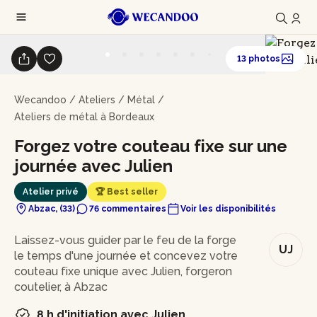
13 photos
Wecandoo
/
Ateliers
/
Métal
/
Ateliers de métal à Bordeaux
Forgez votre couteau fixe sur une
journée avec Julien
Atelier privé
🏆 Best seller
Abzac, (33)
76 commentaires
Voir les disponibilités
En bref
Laissez-vous guider par le feu de la forge
UJ
le temps d'une journée et concevez votre
couteau fixe unique avec Julien, forgeron
coutelier, à Abzac
8 h d'initiation avec Julien