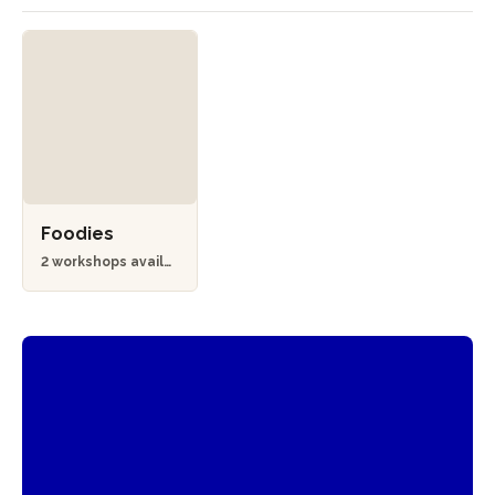
Foodies
2 workshops availa
ble