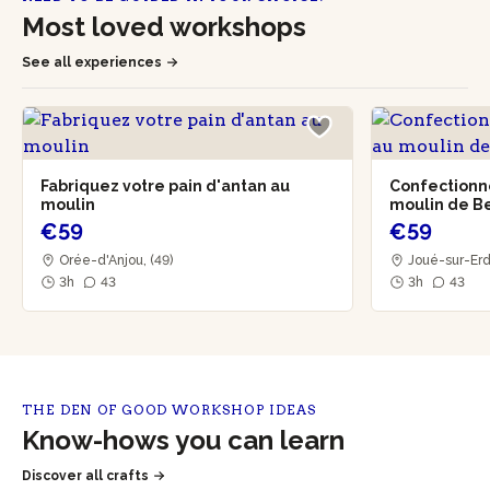
Most loved workshops
See all experiences
Fabriquez votre pain d'antan au
Confectionne
moulin
moulin de Be
€59
€59
Orée-d'Anjou, (49)
Joué-sur-Erd
3h
43
3h
43
THE DEN OF GOOD WORKSHOP IDEAS
Know-hows you can learn
Discover all crafts