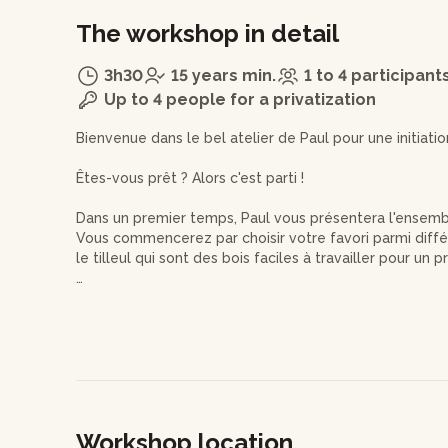
The workshop in detail
3h30
15 years min.
1 to 4 participant
Up to 4 people for a privatization
Bienvenue dans le bel atelier de Paul pour une initiation
Êtes-vous prêt ? Alors c'est parti !
Dans un premier temps, Paul vous présentera l'ensemble 
Vous commencerez par choisir votre favori parmi diff
le tilleul qui sont des bois faciles à travailler pour un 
Puis, muni des outils pertinents et des bons conseils
le bois, puis à vous lancer dans la sculpture même.
Ce jour-là, vous réaliserez un beau ours d'environ 12 c
l'ensemble des gestes pour apprendre pas à pas les d
Ainsi, vous repartirez avec votre bel ours en bois qui
Workshop location
d'authenticité et de douceur dans votre intérieur.