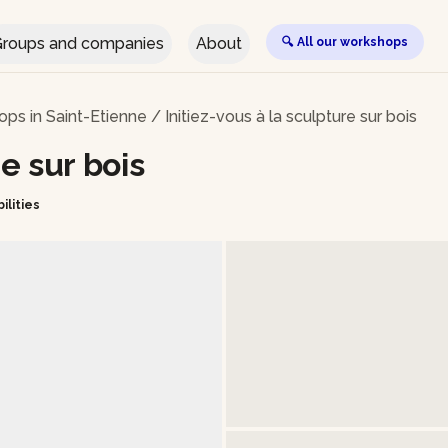
roups and companies
About
🔍 All our workshops
ps in Saint-Etienne
/
Initiez-vous à la sculpture sur bois
re sur bois
ilities