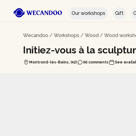
Our workshops
Gift
G
Wecandoo
/
Workshops
/
Wood
/
Wood worksho
Initiez-vous à la sculptu
Montrond-les-Bains, (42)
66 comments
See availab