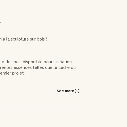
s
 à la sculpture sur bois !
des bois disponible pour l'initiation.
érentes essences telles que le cèdre ou
premier projet.
 de Paul, vous apprendrez à pré-découper
See more
m de hauteur. Paul vous guidera dans
ifférentes techniques de sculpture.
 ne manquera pas d'apporter une touche