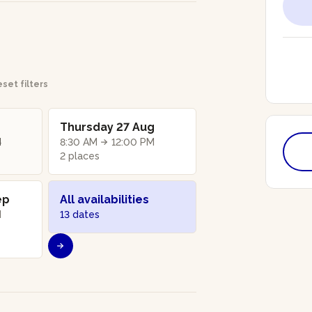
set filters
Thursday 27 Aug
M
8:30 AM
12:00 PM
2 places
ep
All availabilities
M
13 dates