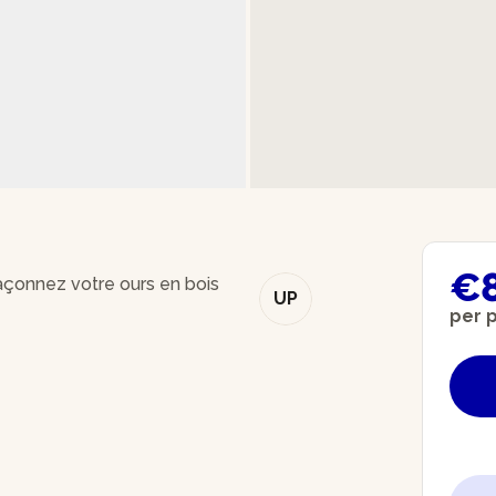
€
açonnez votre ours en bois
UP
per 