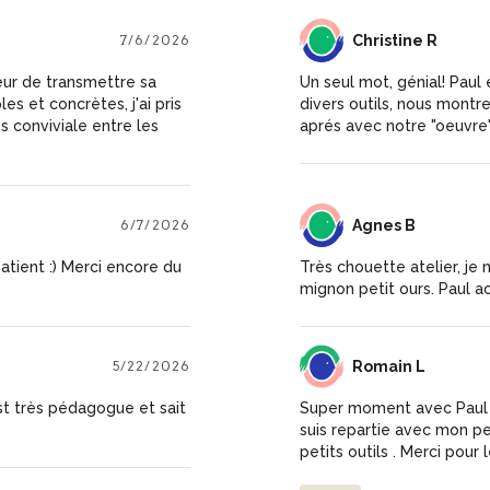
7/6/2026
CR
Christine R
cœur de transmettre sa
Un seul mot, génial! Paul 
es et concrètes, j'ai pris
divers outils, nous montr
s conviviale entre les
aprés avec notre "oeuvre"
6/7/2026
AB
Agnes B
atient :) Merci encore du
Très chouette atelier, je 
mignon petit ours. Paul 
5/22/2026
RL
Romain L
est très pédagogue et sait
Super moment avec Paul ! 
suis repartie avec mon p
petits outils . Merci pour 