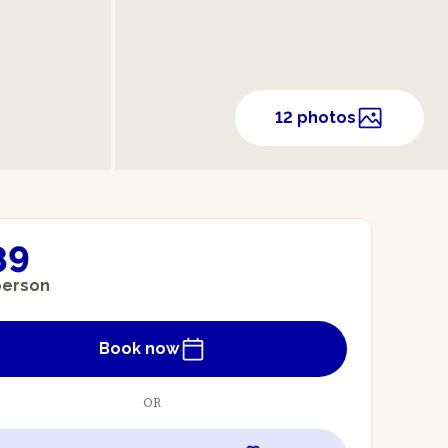
12 photos
89
person
Book now
OR