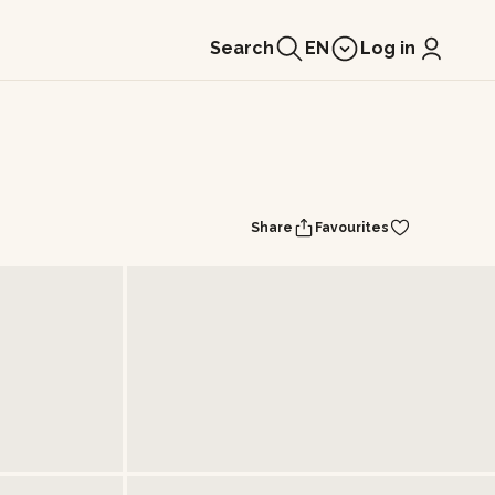
Search
EN
Log in
Share
Favourites