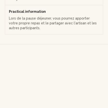
de relief à votre œuvre.
Puis, vous apprendrez les bases de l'affûtage et
Practical information
apporterez les dernières finitions à votre objet.
Lors de la pause déjeuner, vous pourrez apporter
votre propre repas et le partager avec l'artisan et les
Après avoir rangé et nettoyé votre poste de travail, vous
autres participants.
repartirez avec votre création unique et personnelle, prêt à
donner une nouvelle dimension à vos talents manuels.