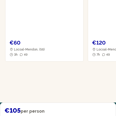
€60
€120
Locoal-Mendon, (56)
Locoal-Mend
3h
49
7h
49
€105
per person