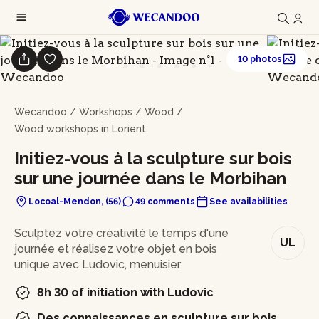
10 photos
Wecandoo
/
Workshops
/
Wood
/
Wood workshops in Lorient
Initiez-vous à la sculpture sur bois
sur une journée dans le Morbihan
Locoal-Mendon, (56)
49 comments
See availabilities
In brief
Sculptez votre créativité le temps d'une
UL
journée et réalisez votre objet en bois
unique avec Ludovic, menuisier
8h 30 of initiation with Ludovic
Des connaissances en sculpture sur bois