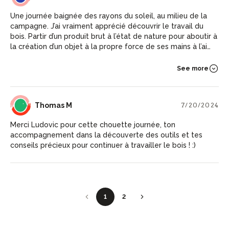
enrichissants aussi. Grand merci à toi Ludovic.
Une journée baignée des rayons du soleil, au milieu de la
campagne. J’ai vraiment apprécié découvrir le travail du
bois. Partir d’un produit brut à l’état de nature pour aboutir à
la création d’un objet à la propre force de ses mains à l’aide
d’outils parfaitement affutés. Ludovic est pointu sur les
questions de sécurité, sur l’importance du lien entre le
See more
corps et ce que l’on fait dans l’espace, sur l’aspect
scientifique aussi, et enfin sur la pédagogie de
l’apprentissage du geste technique. Une journée que je n’ai
TM
Thomas M
7/20/2024
pas vu passer dans le bon sens, tellement on est lié avec la
création de l’objet qui se dévoile.
Merci Ludovic pour cette chouette journée, ton
accompagnement dans la découverte des outils et tes
conseils précieux pour continuer à travailler le bois ! :)
1
2