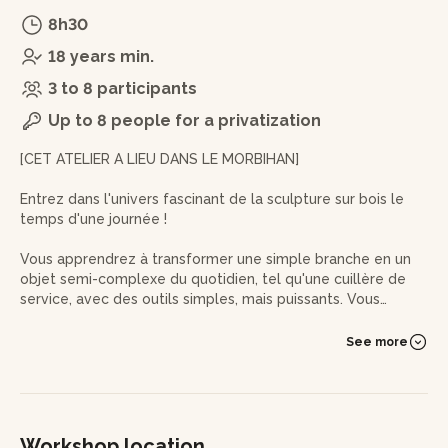
8h30
18 years min.
3 to 8 participants
Up to 8 people for a privatization
[CET ATELIER A LIEU DANS LE MORBIHAN]
Entrez dans l'univers fascinant de la sculpture sur bois le
temps d'une journée !
Vous apprendrez à transformer une simple branche en un
objet semi-complexe du quotidien, tel qu'une cuillère de
service, avec des outils simples, mais puissants. Vous
créerez non seulement quelque chose de beau, mais vous
acquerrez également une nouvelle compétence qui vous
See more
rendra plus habile et confiant dans votre capacité à
travailler avec vos mains.
Dès votre arrivée, vous serez accueilli chaleureusement par
Ludovic, qui vous présentera le programme de la journée.
Workshop location