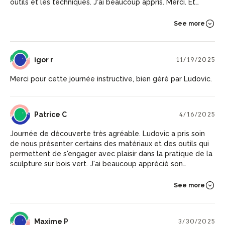
outils et les techniques. J'ai beaucoup appris. Merci. Et
allez-y, vous ne regretterez pas.
See more
IR
igor r
11/19/2025
Merci pour cette journée instructive, bien géré par Ludovic.
PC
Patrice C
4/16/2025
Journée de découverte très agréable. Ludovic a pris soin
de nous présenter certains des matériaux et des outils qui
permettent de s'engager avec plaisir dans la pratique de la
sculpture sur bois vert. J'ai beaucoup apprécié son
attention à transmettre les bon gestes, ceux qui
permettent d'être efficace sans se fatiguer inutilement et
See more
sans se mettre en danger. A reprendre sans trop tarder
évidemment pour éviter de les oublier et pour gagner en
adresse (j'ai repris le travail dès le lendemain). Durant la
MP
Maxime P
3/30/2025
pause déjeuner les échanges étaient agréables et