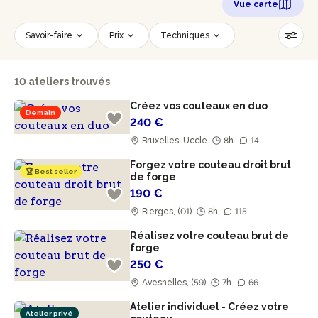
Vue carte
Savoir-faire
Prix
Techniques
Date
Créneau horaire
10 ateliers trouvés
Nombre de personnes
Âge des participants
Créez vos couteaux en duo
Accessible PMR
Réinitialiser les filtres
Demain
240 €
Bruxelles, Uccle
8h
14
Forgez votre couteau droit brut
🏆 Best seller
de forge
190 €
Bierges, (01)
8h
115
Réalisez votre couteau brut de
forge
250 €
Avesnelles, (59)
7h
66
Atelier individuel - Créez votre
Atelier privé