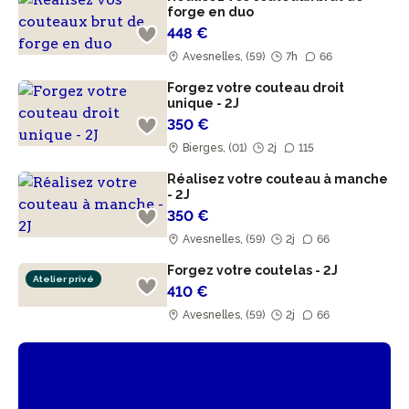
forge en duo
448 €
Avesnelles, (59)
7h
66
Forgez votre couteau droit
unique - 2J
350 €
Bierges, (01)
2j
115
Réalisez votre couteau à manche
- 2J
350 €
Avesnelles, (59)
2j
66
Forgez votre coutelas - 2J
Atelier privé
410 €
Avesnelles, (59)
2j
66