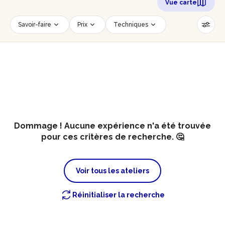
Vue carte
Savoir-faire
Prix
Techniques
Date
Créneau horaire
Nombre de personnes
Âge des participants
Accessible PMR
Réinitialiser les filtres
Dommage ! Aucune expérience n'a été trouvée
pour ces critères de recherche. 🤔
Voir tous les ateliers
Réinitialiser la recherche