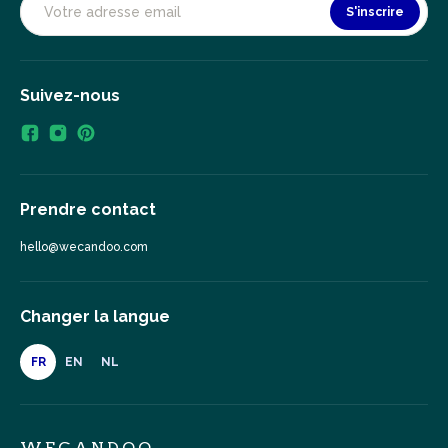
S'inscrire
Suivez-nous
Prendre contact
hello@wecandoo.com
Changer la langue
FR
EN
NL
WECANDOO