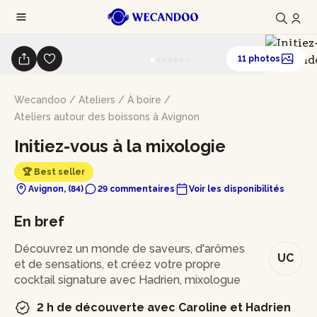
11 photos
Wecandoo
/
Ateliers
/
À boire
/
Ateliers autour des boissons à Avignon
Initiez-vous à la mixologie
🏆 Best seller
Avignon, (84)
29 commentaires
Voir les disponibilités
En bref
Découvrez un monde de saveurs, d'arômes
UC
et de sensations, et créez votre propre
cocktail signature avec Hadrien, mixologue
2 h de découverte avec Caroline et Hadrien