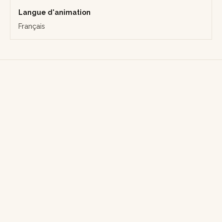
votre famille avec vos nouvelles compétences en
mixologie et leur offrir des cocktails exceptionnels que
Langue d'animation
vous aurez créés vous-même.
Français