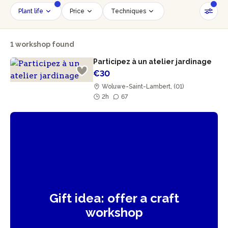
Plant life
Price
Techniques
Date
Time slot
Number of persons
1 workshop found
Age of participants
Wheelchair accessible
Participez à un atelier jardinage
Reset filters
€30
Woluwe-Saint-Lambert, (01)
2h
67
Gift idea: offer a craft
workshop