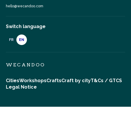
hello@wecandoo.com
Switch language
FR
EN
WECANDOO
Cities
Workshops
Crafts
Craft by city
T&Cs / GTCS
Legal Notice