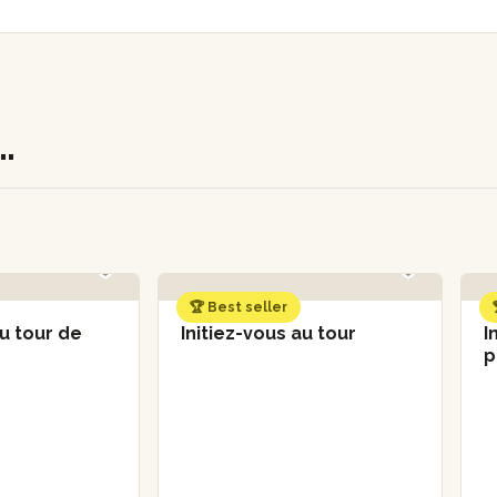
.
🏆 Best seller
au tour de
Initiez-vous au tour
I
p