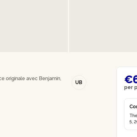
€
ce originale avec Benjamin,
UB
per 
Co
The
5, 