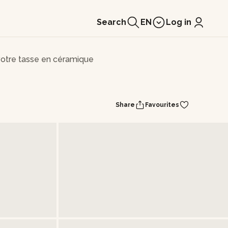
Search
EN
Log in
otre tasse en céramique
Share
Favourites