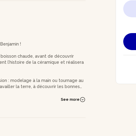
 Benjamin !
e boisson chaude, avant de découvrir
ment l’histoire de la céramique et réalisera
sion : modelage à la main ou tournage au
vailler la terre, à découvrir les bonnes
ou plus anguleuses, à vous de décider !
See more
onterez progressivement. En modelage,
 Vous terminerez dans tous les cas par
à l'artisan qui se chargera du séchage, de