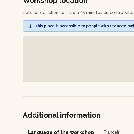
Workshop location
Vous pourrez la récupérer quelques semaines plus tard
L'atelier de Julien se situe à 45 minutes du centre-ville
This place is accessible to people with reduced mobi
Additional information
Language of the workshop
Français