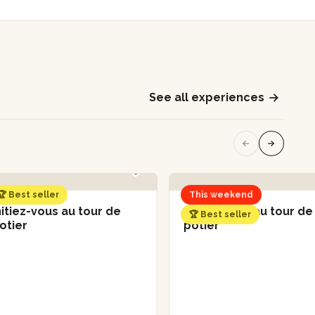
See all experiences
🏆 Best seller
This weekend
nitiez-vous au tour de
Initiez-vous au tour de
🏆 Best seller
otier
potier