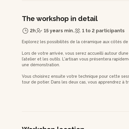
The workshop in detail
2h
15 years min.
1 to 2 participants
Explorez les possibilités de la céramique aux côtés de
Lors de votre arrivée, vous serez accueilli autour d’un
l’atelier et les outils. L'artisan vous présentera rapide
une démonstration.
Vous choisirez ensuite votre technique pour cette ses
tour de potier. Dans les deux cas, vous apprendrez à tra
positions, et à jouer avec les formes – très arrondies 
Au tour, vous centrerez la terre, la percerez et la m
vous façonnerez directement la forme de votre choix.
les finitions.
Une fois votre réalisation terminée, vous la confierez 
la cuisson et de l'émaillage.