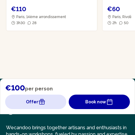
€110
€60
Paris, 14ème arrondissement
Paris, Rivoli
3h30
28
2h
50
€100
per person
Offer
Book now
Wecandoo brings together artisans and enthusiasts in
hands-on workshops, fueled by passion and expertise.