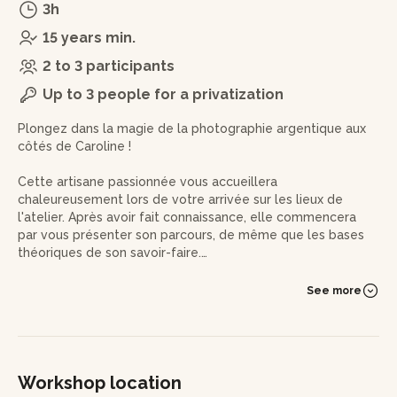
3h
15 years min.
2 to 3 participants
Up to 3 people for a privatization
Plongez dans la magie de la photographie argentique aux
côtés de Caroline !
Cette artisane passionnée vous accueillera
chaleureusement lors de votre arrivée sur les lieux de
l'atelier. Après avoir fait connaissance, elle commencera
par vous présenter son parcours, de même que les bases
théoriques de son savoir-faire.
Pour cet atelier découverte, vous pourrez soit venir avec
See more
vos films développés qui deviennent alors des négatifs
prêts à être utilisés dans l'agrandisseur, soit utiliser ceux
que Caroline vous prétera. Ce sera ensuite à vous de jouer !
Accompagné par l'artisane, vous aurez ici l'occasion de
pénétrer dans un authentique laboratoire photo. Recadrer,
Workshop location
révéler, rincer, fixer, laver, sécher... Toutes ces étapes