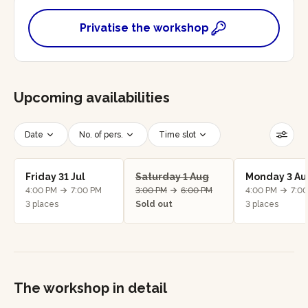
Privatise the workshop
Upcoming availabilities
Date
No. of pers.
Time slot
Reset filters
Friday 31 Jul
Saturday 1 Aug
Monday 3 Au
4:00 PM
7:00 PM
3:00 PM
6:00 PM
4:00 PM
7:0
3 places
Sold out
3 places
The workshop in detail