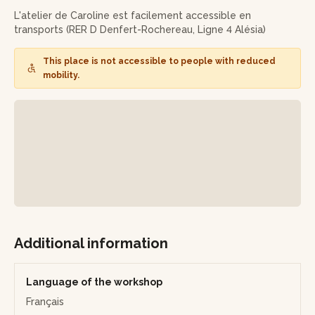
n'auront plus aucun secret pour vous, à mesure que vous
L'atelier de Caroline est facilement accessible en
découvrirez vos tirages !
transports (RER D Denfert-Rochereau, Ligne 4 Alésia)
À l'issue de cette session, vous repartirez avec vos tirages
This place is not accessible to people with reduced
absolument uniques, à la fois souvenirs, mais aussi témoins
mobility.
de ce beau moment !
Additional information
Language of the workshop
Français