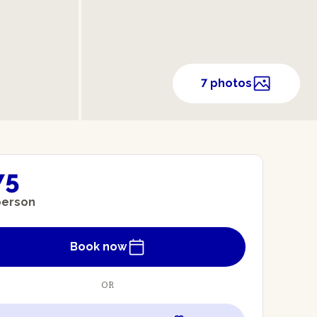
7 photos
75
person
Book now
OR