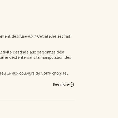
ement des fuseaux ? Cet atelier est fait
activité destinée aux personnes déjà
taine dextérité dans la manipulation des
uille aux couleurs de votre choix, le
See more
notamment diriger les fils pour qu'ils
our obtenir le rendu désiré.
ochains enseignements, mais vous
hirez aux mouvements à réaliser avec vos