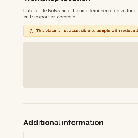
Au terme de cet atelier, vous arborerez fièrement vot
L'atelier de Nolwenn est à une demi-heure en voiture 
entièrement réalisé par vos soins.
en transport en commun.
This place is not accessible to people with reduced 
Additional information