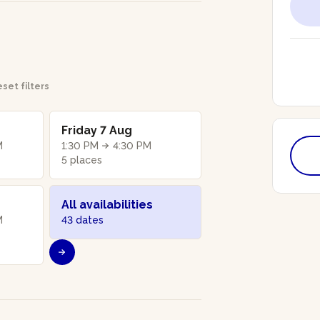
set filters
Friday 7 Aug
M
1:30 PM
4:30 PM
5 places
All availabilities
M
43 dates