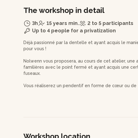
The workshop in detail
3h
15 years min.
2 to 5 participants
Up to 4 people for a privatization
Déjà passionné par la dentelle et ayant acquis le mani
pour vous !
Nolwenn vous proposera, au cours de cet atelier, une 
familières avec le point fermé et ayant acquis une cer
fuseaux.
Vous réaliserez un pendentif en forme de cœur ou de fe
tout en fil de coton.
Ce motif vous demandera d'acquérir certaines notions, 
aillent où vous le souhaitez et manipuler les fuseaux p
Vous aurez encore des choses à apprendre lors de pr
"dirigerez déjà le bateau" dans le sens où vous réfléc
Workshop location
fuseaux pour obtenir l'effet voulu.