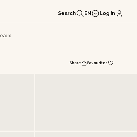
Search
EN
Log in
seaux
Share
Favourites