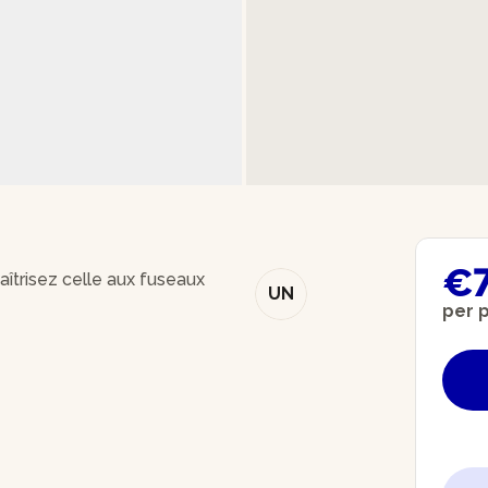
€
îtrisez celle aux fuseaux
UN
per 