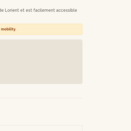
re nouveau pendentif en fil de coton,
de Lorient et est facilement accessible
mobility.