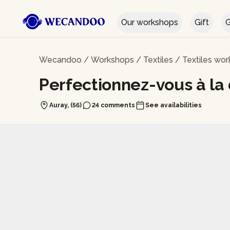
Our workshops
Gift
G
Wecandoo
/
Workshops
/
Textiles
/
Textiles wor
Perfectionnez-vous à la
Auray, (56)
24 comments
See availabilities