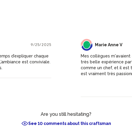
9/25/2025
MA
Marie Anne V
 temps d’expliquer chaque
Mes collègues m'avaient o
L’ambiance est conviviale.
très belle expérience par
s.
comme un chef, et il est
est vraiment très passionn
hâte de récupérer nos la
Are you still hesitating?
See 10 comments about this craftsman