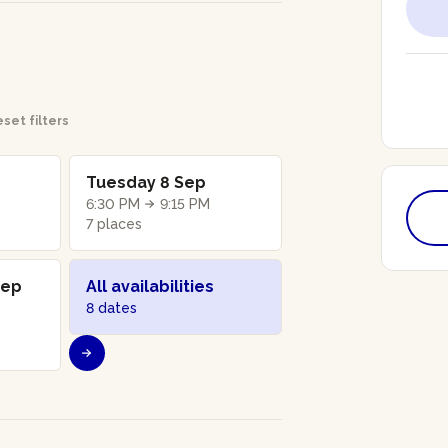
set filters
Tuesday 8 Sep
6:30 PM
9:15 PM
7 places
Sep
All availabilities
8 dates