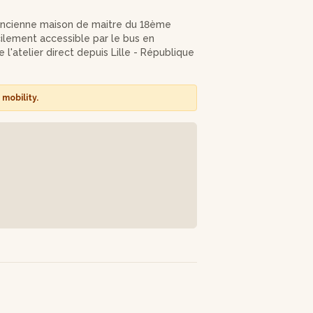
utilisés ? gré
ne ancienne maison de maitre du 18ème
acilement accessible par le bus en
l'atelier direct depuis Lille - République
écalé et original que les autres ateliers
mobility.