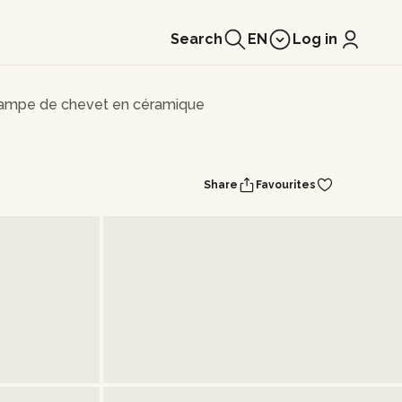
Search
EN
Log in
lampe de chevet en céramique
Share
Favourites