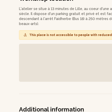
Quelles sont les matières premières ou les ingrédients 
L'atelier se situe à 13 minutes de Lille, au coeur d'u
siècle. Il dispose d'un parking gratuit et privé et est f
Y-a-t-il un drink ou un truc à manger ? eau et café
descendant à l'arrêt Faidherbe (Bus 18) à 250 mètres de 
beaux-arts).
Pourquoi cet atelier est dingo? univers complètement d
en céramique
This place is not accessible to people with reduced 
Avec quoi repart le participant ? un chope à bière
Additional information