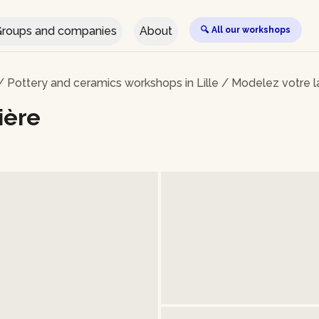
roups and companies
About
🔍 All our workshops
/
Pottery and ceramics workshops in Lille
/
Modelez votre 
ière