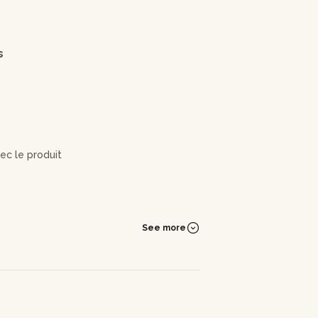
s
vec le produit
 faire la hance (modelage)
See more
odelage