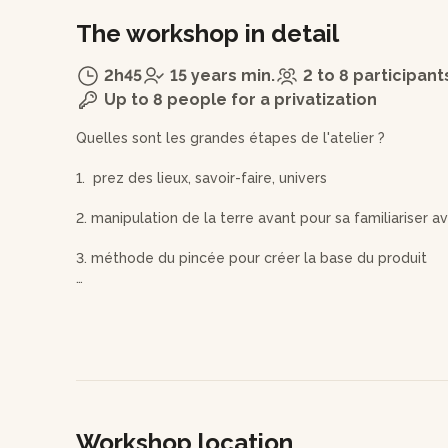
The workshop in detail
2h45
15 years min.
2 to 8 participant
Up to 8 people for a privatization
Quelles sont les grandes étapes de l'atelier ?
1. prez des lieux, savoir-faire, univers
2. manipulation de la terre avant pour sa familiariser a
3. méthode du pincée pour créer la base du produit
4. travail à la plaque pour finir la chope : la monter et
5. échange et retour : cuisson et emaillage fait par lui
client revienne un mois après chercher leur produit
Quelles techniques sont utilisées ? pincée, plaque, m
Workshop location
Quelles machines ou outils sont utilisés ?