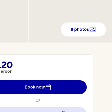
8 photos
120
person
Book now
OR