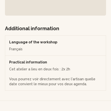
des nœuds, rajouter des perles, des bouts de voilettes,
etc.
Le prix de l’atelier comprend l’ensemble des jours définis dans
le descriptif. La réservation sur le site Wecandoo vous permet
de programmer uniquement la date de la première séance.
Additional information
Toute séance suivante est à planifier directement avec
l’artisan. S’il s’agit de jours consécutifs, la suite de l’atelier aura
lieu automatiquement le lendemain du premier jour réservé.
Language of the workshop
Français
Practical information
Cet atelier a lieu en deux fois : 2x 2h
Vous pourrez voir directement avec l'artisan quelle
date convient le mieux pour vos deux agenda.