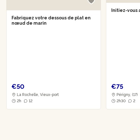
Initiez-vous 
Fabriquez votre dessous de plat en
nœud de marin
€50
€75
La Rochelle, Vieux-port
Périgny, (17)
2h
12
2h30
2