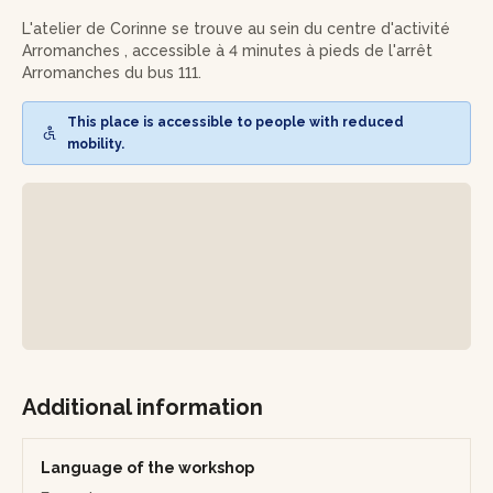
Pour réalisez vos cuillères, il vous faudra sculpter dans la
L'atelier de Corinne se trouve au sein du centre d'activité
masse et modeler ses formes.
Arromanches , accessible à 4 minutes à pieds de l'arrêt
Arromanches du bus 111.
Corinne vous proposera plusieurs techniques de décors, à
l'engobe pour réaliser des motifs, graver au dessin ou bien
This place is accessible to people with reduced
uni avec un émail qu'elle appliquera. Vous aurez l'embarras
mobility.
du choix face à la diversité d'émaux et d'engobes qu'elle
mettra à votre disposition.
La céramique nécessite deux cuissons à haute
température, vous conviendrez avec Corinne d'un second
rendez-vous afin de venir récupérer vos pièces une fois
sorties du four!
Additional information
Language of the workshop