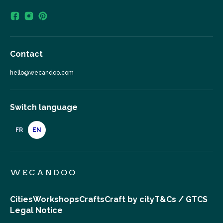
Contact
hello@wecandoo.com
Switch language
FR
EN
WECANDOO
Cities
Workshops
Crafts
Craft by city
T&Cs / GTCS
Legal Notice