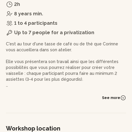
2h
8 years min.
1 to 4 participants
Up to 7 people for a privatization
C'est au tour d'une tasse de café ou de thé que Corinne
vous accueillera dans son atelier.
Elle vous présentera son travail ainsi que les différentes
possibilités que vous pourrez réaliser pour créer votre
vaisselle : chaque participant pourra faire au minimum 2
assiettes (3-4 pour les plus dégourdis).
Après avoir choisit le type de terre, Il vous faudra dans un
premier temps la travailler afin de la rendre souple et
See more
chasser les bulles d'air.
Puis, vous façonnerez vos assiettes à la plaque tel un grand
pâtissier, en découpant directement dans la matière avec
l'aide d'un moule.
Workshop location