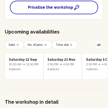
Privatise the workshop
Upcoming availabilities
Date
No. of pers.
Time slot
Reset filters
Saturday 12 Sep
Saturday 21 Nov
Saturday 5 
10:30 AM
12:30 PM
2:30 PM
4:30 PM
2:30 PM
4:30
8 places
8 places
4 places
The workshop in detail