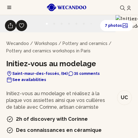
7 photos
Wecandoo
/
Workshops
/
Pottery and ceramics
/
Pottery and ceramics workshops in Paris
Initiez-vous au modelage
Saint-maur-des-fossés, (94)
35 comments
See availabilities
In brief
Initiez-vous au modelage et réalisez à la
UC
plaque vos assiettes ainsi que vos cuillères
de table avec Corinne, artisan céramiste
2h of discovery with Corinne
Des connaissances en céramique