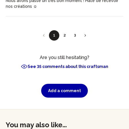
Nous avons passé un tres bon moment ! Hâte de recevoir
nos créations ☺️
1
2
3
Are you still hesitating?
See 35 comments about this craftsman
Add a comment
You may also like...