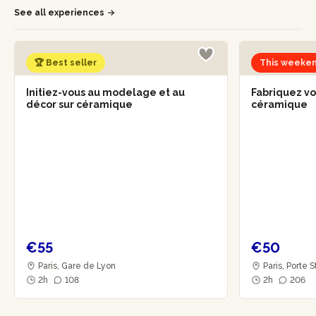
See all experiences
🏆 Best seller
This weeke
Initiez-vous au modelage et au
Fabriquez vo
décor sur céramique
céramique
€55
€50
Paris, Gare de Lyon
Paris, Porte S
2h
108
2h
206