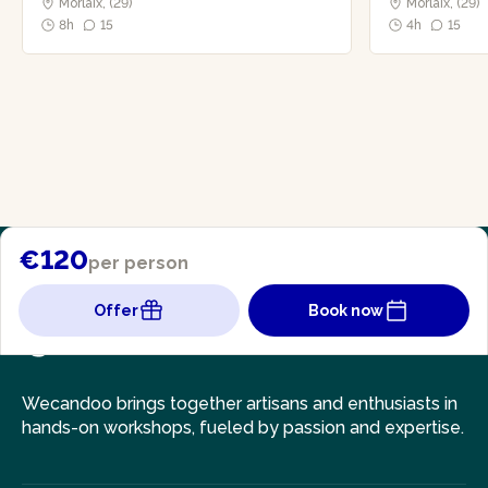
Morlaix, (29)
Morlaix, (29)
8h
15
4h
15
€120
per person
Offer
Book now
Wecandoo brings together artisans and enthusiasts in
hands-on workshops, fueled by passion and expertise.