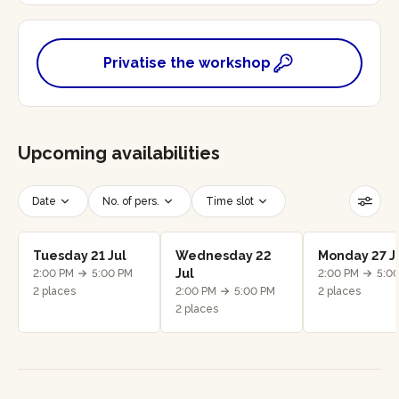
Privatise the workshop
Upcoming availabilities
Date
No. of pers.
Time slot
Reset filters
Tuesday 21 Jul
Wednesday 22
Monday 27 J
Jul
2:00 PM
5:00 PM
2:00 PM
5:0
2 places
2:00 PM
5:00 PM
2 places
2 places