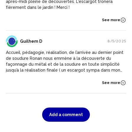
après-midi pleine de découvertes. L'escargot tronera
fièrement dans le jardin ! Merci !
See more
GD
Guilhem D
8/5/2025
Accueil, pédagogie, réalisation, de l’arrivée au dernier point
de soudure Ronan nous emmène à la découverte du
façonnage du métal et de la soudure en toute simplicité
jusqu’à la réalisation finale ( un escargot sympa dans mon
cas). Une vraie découverte que je referai avec plaisir. Merci
Ronan pour ton accueil et ton partage de connaissances
See more
Add a comment