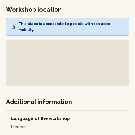
meulage pour parfaire les finitions et obtenir une pièce
harmonieuse, d’environ 50 cm de haut.
Workshop location
Cet atelier est l’occasion de découvrir le travail du métal
This place is accessible to people with reduced
tout en créant un objet décoratif plein de caractère.
mobility.
Additional information
Language of the workshop
Français