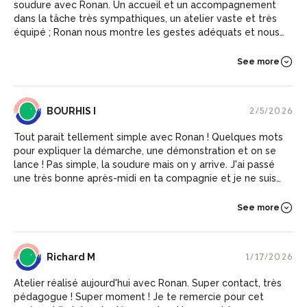
soudure avec Ronan. Un accueil et un accompagnement
dans la tâche très sympathiques, un atelier vaste et très
équipé ; Ronan nous montre les gestes adéquats et nous
laisse très vite expérimenter par nous-même. J’ai pratiqué
plusieurs équipement de base, de la découpe à la soudure,
See more
en passant par le pliage et le sablage. Il est motivant et
amusant de travailler à la réalisation d’un véritable objet. On
repart avec plein d’autres idées de réalisation en tête … et
BI
BOURHIS I
2/5/2026
Ronan est prêt à nous accueillir à nouveau.
Tout parait tellement simple avec Ronan ! Quelques mots
pour expliquer la démarche, une démonstration et on se
lance ! Pas simple, la soudure mais on y arrive. J'ai passé
une très bonne après-midi en ta compagnie et je ne suis
pas peu fier de ma réalisation qui trône maintenant dans le
jardin. Ronan m'a ensuite fait visiter ses œuvres dans son
See more
local d'exposition. De très belles associations de métal,
bois, résine... Magnifique ! Merci
RM
Richard M
1/17/2026
Atelier réalisé aujourd'hui avec Ronan. Super contact, très
pédagogue ! Super moment ! Je te remercie pour cet