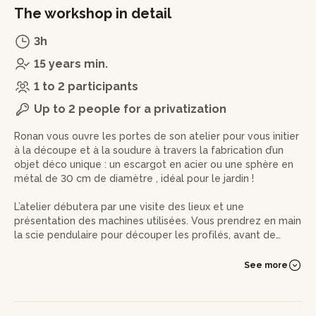
The workshop in detail
3h
15 years min.
1 to 2 participants
Up to 2 people for a privatization
Ronan vous ouvre les portes de son atelier pour vous initier
à la découpe et à la soudure à travers la fabrication d’un
objet déco unique : un escargot en acier ou une sphère en
métal de 30 cm de diamètre , idéal pour le jardin !
L’atelier débutera par une visite des lieux et une
présentation des machines utilisées. Vous prendrez en main
la scie pendulaire pour découper les profilés, avant de
passer au roulage et au pliage pour donner forme à votre
structure.
See more
Ronan vous guidera ensuite dans les étapes d’assemblage,
avec une initiation à la soudure. Vous terminerez par le