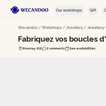
Our workshops
Gift
G
Wecandoo
/
Workshops
/
Jewellery
/
Jewellery
Fabriquez vos boucles d
Bresnay, (03)
2 comments
See availabilities