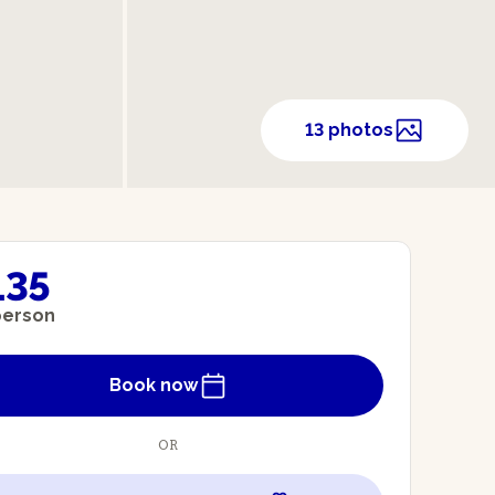
13 photos
135
person
Book now
OR