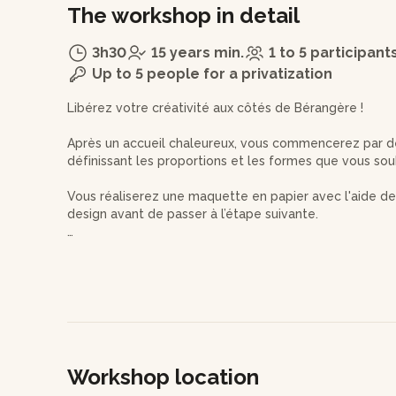
The workshop in detail
3h30
15 years min.
1 to 5 participant
Up to 5 people for a privatization
Libérez votre créativité aux côtés de Bérangère !
Après un accueil chaleureux, vous commencerez par des
définissant les proportions et les formes que vous sou
Vous réaliserez une maquette en papier avec l'aide de l
design avant de passer à l’étape suivante.
Vous passerez ensuite au texturage du métal, où vous
différents outils pour personnaliser la surface de votr
Bérangère vous enseignera également la soudure pou
Vous finaliserez votre bijou avec un polissage minutieu
d’y apposer un poinçon pour signer votre œuvre.
Workshop location
Vous repartirez avec vos boucles d'oreilles uniques, p