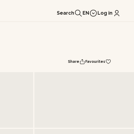
Search
EN
Log in
Share
Favourites