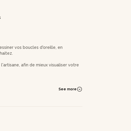
s
siner vos boucles d'oreille, en
haitez.
'artisane, afin de mieux visualiser votre
 découvrirez plusieurs techniques avec
e création.
See more
r assembler les éléments.
x qui révèlera toute sa brillance, avant
rêtes à être portées et admirées !