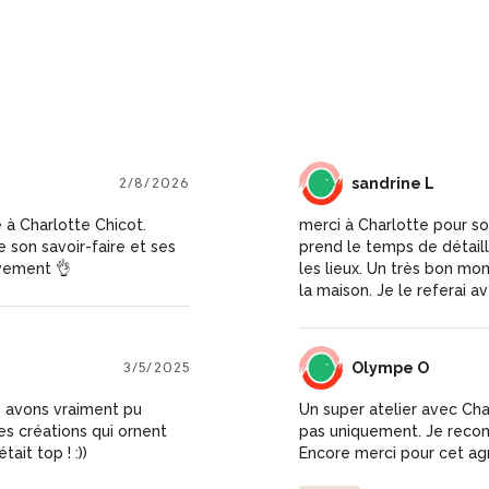
2/8/2026
SL
sandrine L
 à Charlotte Chicot.
merci à Charlotte pour son
 son savoir-faire et ses
prend le temps de détaill
ivement 👌
les lieux. Un très bon mo
la maison. Je le referai ave
3/5/2025
OO
Olympe O
s avons vraiment pu
Un super atelier avec Cha
es créations qui ornent
pas uniquement. Je recomm
tait top ! :))
Encore merci pour cet a