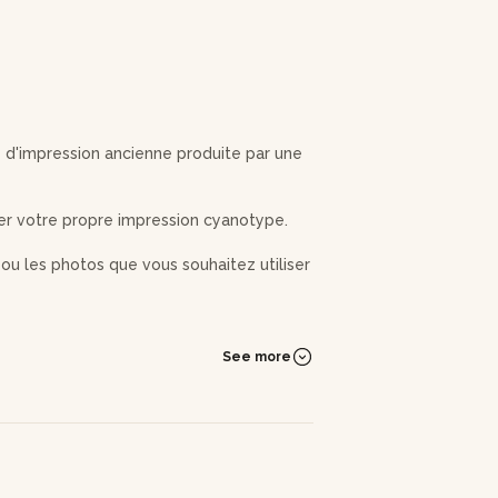
 d'impression ancienne produite par une
ser votre propre impression cyanotype.
ou les photos que vous souhaitez utiliser
e l'étaler à l'aide d'un pinceau sur
 fleurs afin de créer votre motif unique.
See more
V où directement au soleil si le temps le
e et enrichi de nombreuses