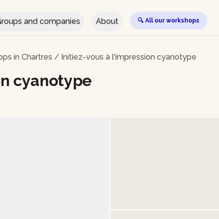
roups and companies
About
🔍 All our workshops
ps in Chartres
/
Initiez-vous à l'impression cyanotype
ion cyanotype