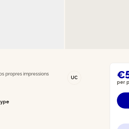
€
vos propres impressions
UC
per 
type