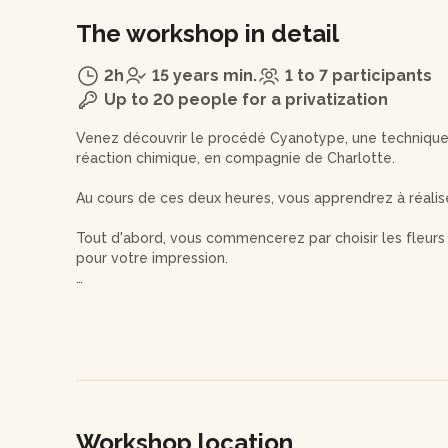
The workshop in detail
2h
15 years min.
1 to 7 participants
Up to 20 people for a privatization
Venez découvrir le procédé Cyanotype, une technique
réaction chimique, en compagnie de Charlotte.
Au cours de ces deux heures, vous apprendrez à réali
Tout d'abord, vous commencerez par choisir les fleurs 
pour votre impression.
Suite à ça vous mélangerez 2 produits chimiques avant d
votre papier, vous placerez ensuite votre photo ou vos
Place ensuite à la réaction du papier sous la lumière U
permet :)
Vous repartirez avec votre propre impression encadré
Workshop location
connaissances.