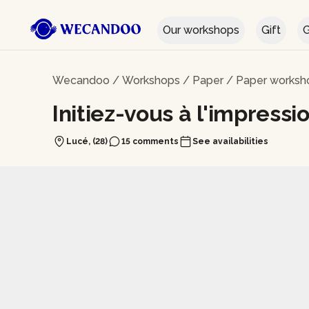
Our workshops
Gift
G
Wecandoo
/
Workshops
/
Paper
/
Paper worksho
Initiez-vous à l'impress
Lucé, (28)
15 comments
See availabilities