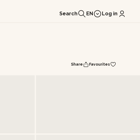
Search
EN
Log in
Share
Favourites