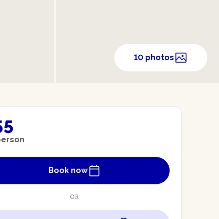
10 photos
55
person
Book now
OR