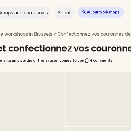
roups and companies
About
🔍 All our workshops
re workshops in Brussels
/
Confectionnez vos couronnes de
et confectionnez vos couronne
, Anderlecht • at the artisan's studio or the artisan comes to you
4 comments