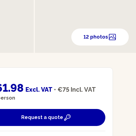
12 photos
m
61.98
Excl. VAT
•
€75
Incl. VAT
person
Request a quote