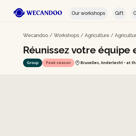
Our workshops
Gift
G
Wecandoo
/
Workshops
/
Agriculture
/
Agricultu
Réunissez votre équipe 
Group
Peak season
Bruxelles