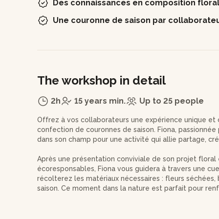
Des connaissances en composition flora
Une couronne de saison par collaborate
The workshop in detail
2h
15 years min.
Up to 25 people
Offrez à vos collaborateurs une expérience unique et c
confection de couronnes de saison. Fiona, passionnée pa
dans son champ pour une activité qui allie partage, cré
Après une présentation conviviale de son projet flora
écoresponsables, Fiona vous guidera à travers une cue
récolterez les matériaux nécessaires : fleurs séchées, 
saison. Ce moment dans la nature est parfait pour renf
dans un cadre détendu et inspirant.
De retour à l’atelier, votre équipe apprendra les techn