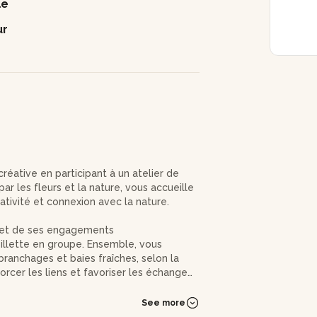
le
ur
réative en participant à un atelier de
r les fleurs et la nature, vous accueille
ativité et connexion avec la nature.
l et de ses engagements
illette en groupe. Ensemble, vous
branchages et baies fraîches, selon la
orcer les liens et favoriser les échanges
See more
iques de création d’une couronne. Entre