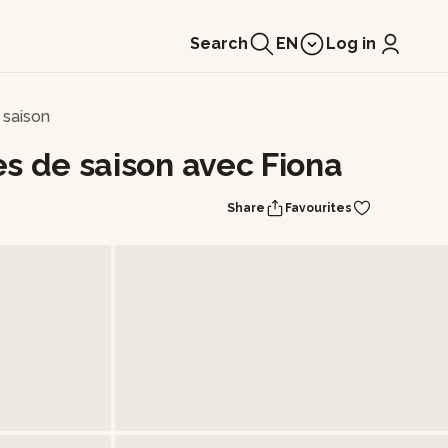
Search
EN
Log in
 saison
s de saison avec Fiona
Share
Favourites