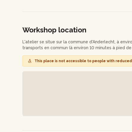
démonstrations et conseils personnalisés, chacun pourr
collaborant dans une ambiance dynamique et conviviale
les talents individuels tout en encourageant l’entraide e
Workshop location
Pour conclure, un temps d’échange autour d’une infus
ensemble vos créations et de partager un moment chal
avec une couronne unique, symbole de ce moment de c
L'atelier se situe sur la commune d'Anderlecht, à envi
transports en commun (à environ 10 minutes à pied de l'a
Un atelier idéal pour fédérer votre équipe tout en culti
This place is not accessible to people with reduced 