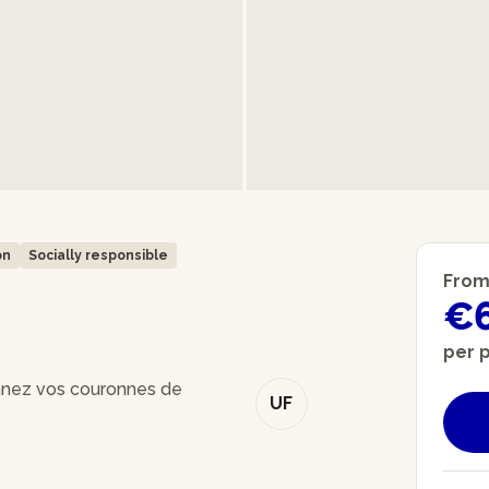
on
Socially responsible
Fro
€
per 
onnez vos couronnes de
UF