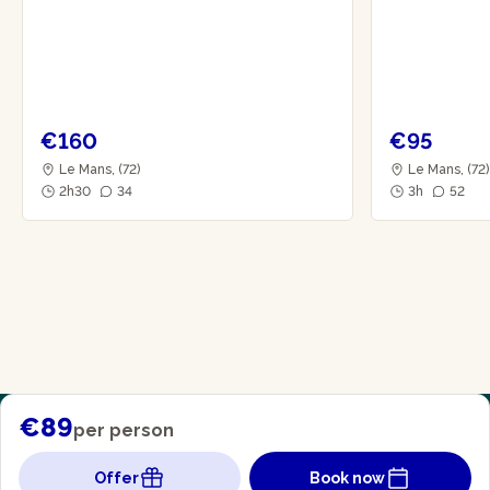
€160
€95
Le Mans, (72)
Le Mans, (72
2h30
34
3h
52
€89
per person
Offer
Book now