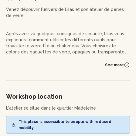
Venez découvrir l’univers de Lilas et son atelier de perles
de verre.
Après avoir vu quelques consignes de sécurité, Lilas vous
expliquera comment utiliser les différents outils pour
travailler le verre filé au chalumeau. Vous choisirez le
coloris des baguettes de verre, opaques ou transparentes,
et c’est parti !
See more
Vous pourrez apprivoiser cette matière incroyable en
douceur et la modeler au gré de vos envies. Lilas vous
guidera pas à pas, à votre rythme, pour réaliser différents
effets et décors sur vos perles.
Workshop location
Une fois refroidies vous pourrez choisir de monter vos
perles en bijoux sur un lien ou un porte-clé. Vous repartirez
L'atelier se situe dans le quartier Madeleine
enchanté d’avoir pu dompter le verre et le feu pour réaliser
des perles uniques.
This place is accessible to people with reduced
mobility.
Les perles de verre ont besoin de quelques heures pour