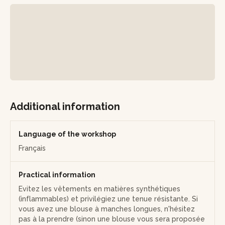
refroidir, vous pourrez repasser à l’atelier les récupérer un
peu plus tard ou bien un envoi par la poste sera prévu.
Additional information
Language of the workshop
Français
Practical information
Evitez les vêtements en matières synthétiques
(inflammables) et privilégiez une tenue résistante. Si
vous avez une blouse à manches longues, n'hésitez
pas à la prendre (sinon une blouse vous sera proposée