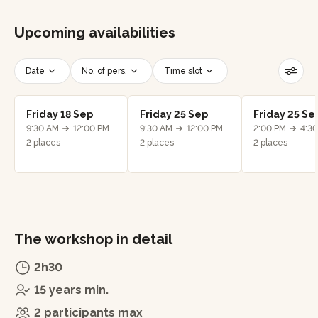
Upcoming availabilities
Date
No. of pers.
Time slot
Reset filters
Friday 18 Sep
Friday 25 Sep
Friday 25 Se
9:30 AM
12:00 PM
9:30 AM
12:00 PM
2:00 PM
4:3
2 places
2 places
2 places
The workshop in detail
2h30
15 years min.
2 participants max