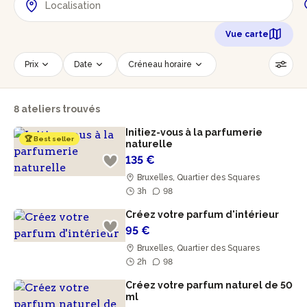
Vue carte
Prix
Date
Créneau horaire
Nombre de personnes
Âge des participants
8 ateliers trouvés
Accessible PMR
Réinitialiser les filtres
Initiez-vous à la parfumerie
🏆 Best seller
naturelle
135 €
Bruxelles, Quartier des Squares
3h
98
Créez votre parfum d'intérieur
95 €
Bruxelles, Quartier des Squares
2h
98
Créez votre parfum naturel de 50
ml