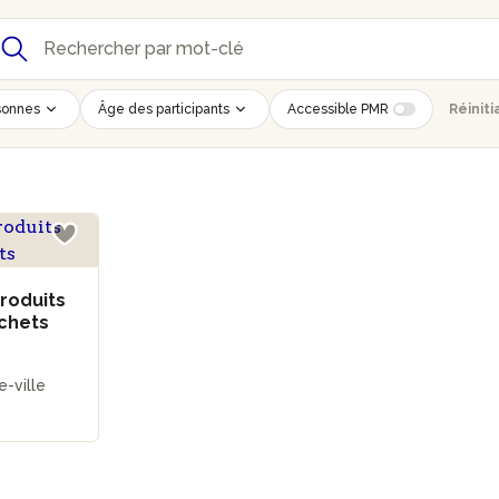
sonnes
Âge des participants
Accessible PMR
Réiniti
roduits
chets
e-ville