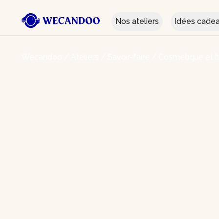
Nos ateliers
Idées cade
Wecandoo
/
Ateliers
/
Savoir-faire
/
Cosmétique et b