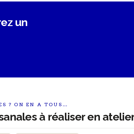
rez un
ES ? ON EN A TOUS…
sanales à réaliser en atelie