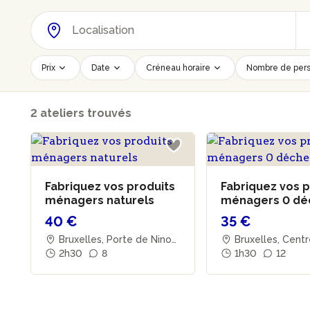
Prix
Date
Créneau horaire
Nombre de per
2 ateliers trouvés
Fabriquez vos produits
Fabriquez vos p
ménagers naturels
ménagers 0 dé
40 €
35 €
Bruxelles, Porte de Ninov
Bruxelles, Centr
e
2h30
8
1h30
12