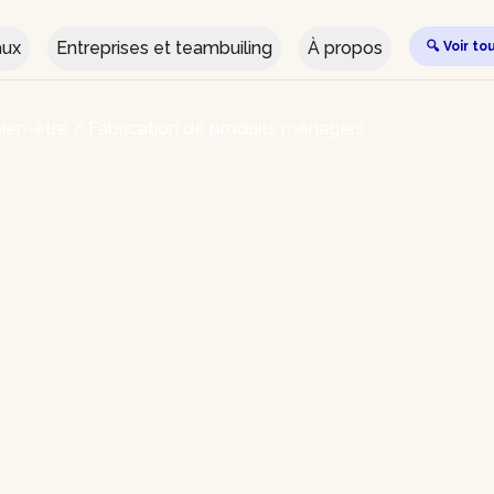
aux
Entreprises et teambuiling
À propos
🔍 Voir to
ien-être
/
Fabrication de produits ménagers