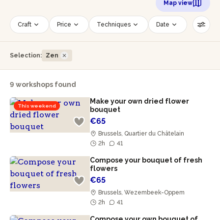
Map view
Craft
Price
Techniques
Date
Time slot
Number of persons
Selection:
Zen
Age of participants
Wheelchair accessible
Reset filters
9 workshops found
Make your own dried flower
This weekend
bouquet
€65
Brussels, Quartier du Châtelain
2h
41
Compose your bouquet of fresh
flowers
€65
Brussels, Wezembeek-Oppem
2h
41
Compose your own bouquet of