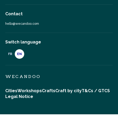
Contact
hello@wecandoo.com
Switch language
FR
EN
WECANDOO
Cities
Workshops
Crafts
Craft by city
T&Cs / GTCS
Legal Notice