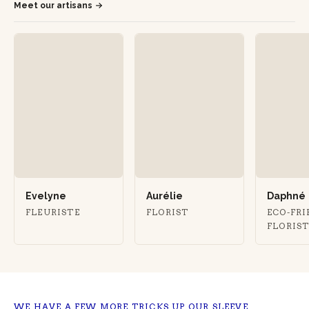
Meet our artisans
Evelyne
Aurélie
Daphné
FLEURISTE
FLORIST
ECO-FRI
FLORIS
WE HAVE A FEW MORE TRICKS UP OUR SLEEVE