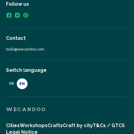
Follow us
Contact
hello@wecandoo.com
Switch language
FR
EN
WECANDOO
Cities
Workshops
Crafts
Craft by city
T&Cs / GTCS
Legal Notice