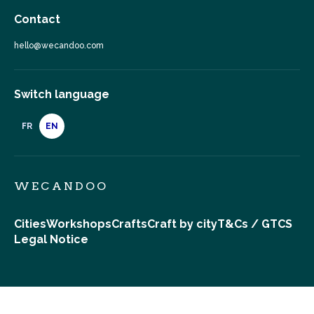
Contact
hello@wecandoo.com
Switch language
FR
EN
WECANDOO
Cities
Workshops
Crafts
Craft by city
T&Cs / GTCS
Legal Notice