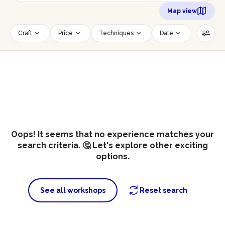
Map view
Craft
Price
Techniques
Date
Time slot
Number of persons
Age of participants
Wheelchair accessible
Reset filters
Oops! It seems that no experience matches your
search criteria. 🤔 Let's explore other exciting
options.
See all workshops
Reset search