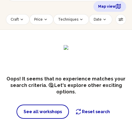
Map view
Craft
Price
Techniques
Date
Time slot
Number of persons
Age of participants
Wheelchair accessible
Reset filters
Oops! It seems that no experience matches your
search criteria. 🤔 Let's explore other exciting
options.
See all workshops
Reset search