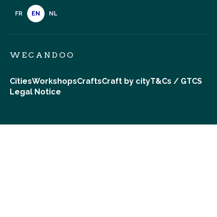
FR
EN
NL
WECANDOO
Cities
Workshops
Crafts
Craft by city
T&Cs / GTCS
Legal Notice