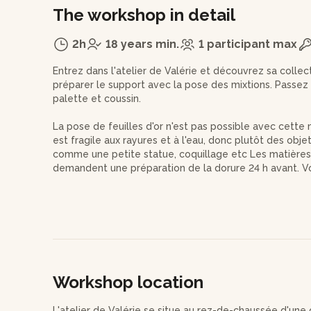
The workshop in detail
2h
18 years min.
1 participant max
Entrez dans l'atelier de Valérie et découvrez sa colle
préparer le support avec la pose des mixtions. Passez 
palette et coussin.
La pose de feuilles d'or n'est pas possible avec cette
est fragile aux rayures et à l'eau, donc plutôt des obje
comme une petite statue, coquillage etc Les matières
demandent une préparation de la dorure 24 h avant. V
vous rendre à l'atelier de Valérie la veille.
L'objet préféré de Valérie à dorer ? Un petite chaussur
Dans le prix de cet atelier, 5 feuilles d'or sont compris
pétanque. Plus votre objet sera gros, plus il nécessitera
additionnelles est possible. N'hésitez pas à nous envo
Workshop location
L'atelier de Valérie se situe au rez-de-chaussée d'un