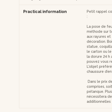
Practical information
Petit rappel c
:
La pose de feu
méthode sur to
aux rayures et 
décoration. Bo
statue, coqui
le carton ou l
la dorure 24 h
pouvez vous ren
L'objet préféré
chaussure d’en
Dans le prix de
comprises, soi
pétanque. Plus 
nécessitera de 
additionnelles 