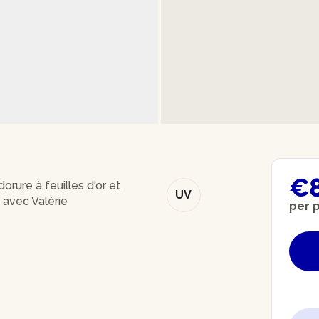
€
orure à feuilles d'or et
UV
 avec Valérie
per 