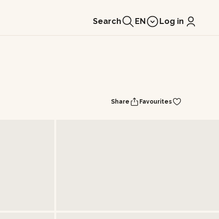
Search
EN
Log in
Share
Favourites