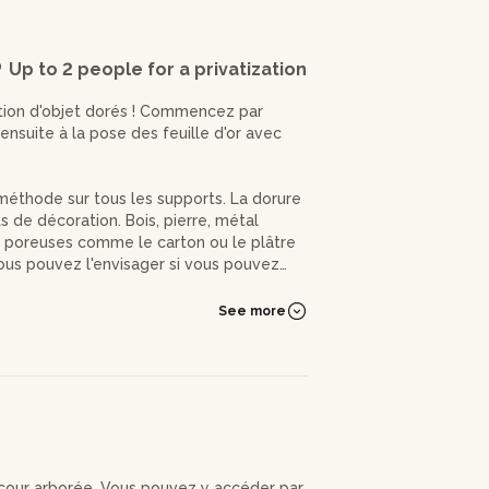
Up to 2 people for a privatization
ction d'objet dorés ! Commencez par
ensuite à la pose des feuille d'or avec
 méthode sur tous les supports. La dorure
ts de décoration. Bois, pierre, métal
 poreuses comme le carton ou le plâtre
ous pouvez l'envisager si vous pouvez
See more
e d’enfant pour garder un beau souvenir !
es, soit environ la surface d'une boule de
 de feuilles d'or. L'achat de feuilles d'or
yer un message pour en savoir plus.
e cour arborée. Vous pouvez y accéder par