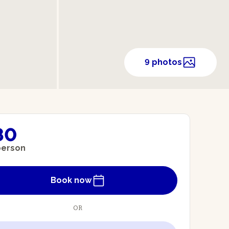
9 photos
80
person
Book now
OR