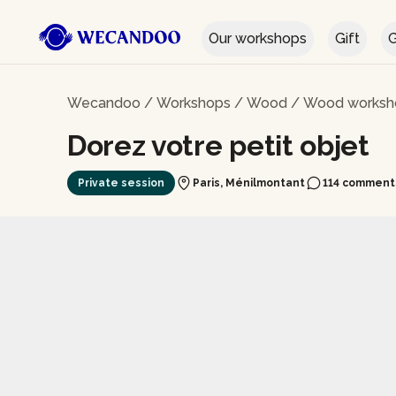
Our workshops
Gift
G
Wecandoo
/
Workshops
/
Wood
/
Wood worksho
Dorez votre petit objet
Private session
Paris, Ménilmontant
114 comment