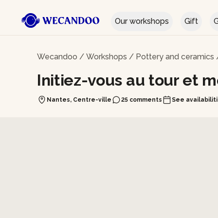
Our workshops
Gift
G
Wecandoo
/
Workshops
/
Pottery and ceramics
Initiez-vous au tour et
Nantes, Centre-ville
25 comments
See availabilit