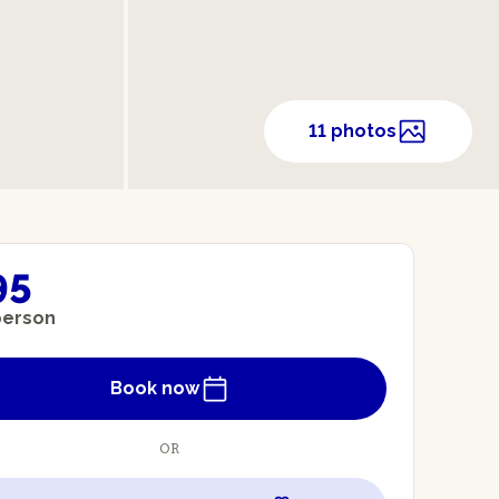
11 photos
95
person
Book now
OR