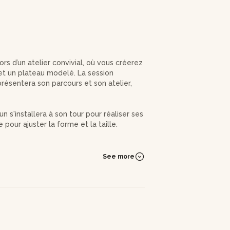
rs d’un atelier convivial, où vous créerez
et un plateau modelé. La session
ésentera son parcours et son atelier,
s'installera à son tour pour réaliser ses
 pour ajuster la forme et la taille.
mment créer le plateau en vous guidant
des gravures. Après une petite pause
See more
ches finales à vos créations, avec l’aide
estions, où vous pourrez discuter des
 de vos œuvres et des informations pour
à passer un agréable moment tout en