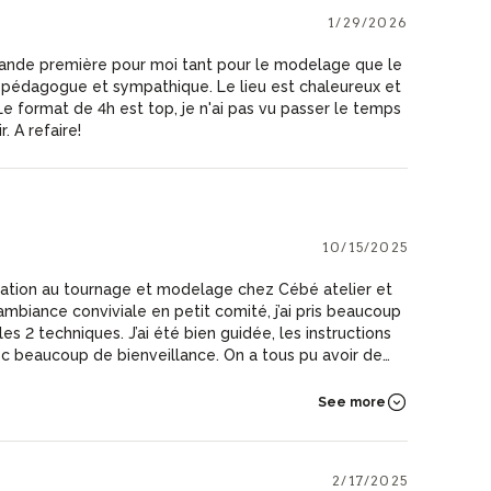
1/29/2026
ande première pour moi tant pour le modelage que le
s pédagogue et sympathique. Le lieu est chaleureux et
 Le format de 4h est top, je n'ai pas vu passer le temps
r. A refaire!
10/15/2025
imation au tournage et modelage chez Cébé atelier et
 ambiance conviviale en petit comité, j’ai pris beaucoup
les 2 techniques. J’ai été bien guidée, les instructions
vec beaucoup de bienveillance. On a tous pu avoir de
n du groupe. J’ai pu apprendre les différentes étapes de
 céramique. Une expérience à la fois de technique et de
See more
iente de découvrir mes premières céramiques cuites. J’ai
éable ! Je compte bien offrir un tel moment à mes
 et retenter l’expérience moi-même 😇
2/17/2025