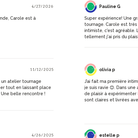
4/27/2026
PG
Pauline G
de, Carole est à
Super expérience! Une gr
tournage. Carole est trè
intimiste, c'est agréable.
tellement j'ai pris du plaisi
11/12/2025
OP
olivia p
 un atelier tournage
J’ai fait ma première int
er tout en laissant place
je suis ravie 😊. Dans une
! Une belle rencontre !
de plaisir à expérimenter 
sont claires et livrées a
l’aide individuelle au sei
la création d’un objet en
créativité. Je suis impat
passé un moment très agr
proches pour les fêtes 
4/26/2025
EP
estelle p