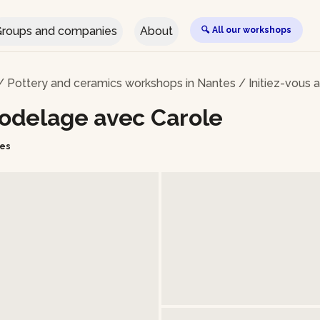
roups and companies
About
🔍 All our workshops
/
Pottery and ceramics workshops in Nantes
/
Initiez-vous 
 modelage avec Carole
ies