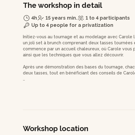
The workshop in detail
4h
15 years min.
1 to 4 participants
Up to 4 people for a privatization
Initiez-vous au tournage et au modelage avec Carole lo
un joli set à brunch comprenant deux tasses tournées 
commence par un accueil chaleureux, où Carole vous pr
ainsi que les techniques que vous allez découvrir.
Après une démonstration des bases du tournage, chacun 
deux tasses, tout en bénéficiant des conseils de Carole
Ensuite, place au modelage ! Carole vous montrera co
pour personnaliser votre pièces avec des textures ou 
pour échanger autour d'un thé, vous apporterez les tou
de Carole pour les lisser et les harmoniser.
L’atelier se termine par un moment d’échange et de qu
techniques apprises. Vous repartirez avec des photos
Workshop location
récupérer vos pièces une fois cuites. Préparez-vous 
laissant libre cours à votre créativité !