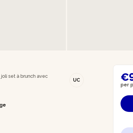
€
 joli set à brunch avec
UC
per 
age