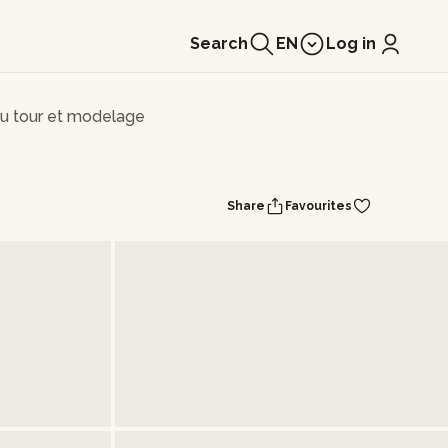
Search
EN
Log in
au tour et modelage
Share
Favourites