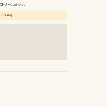
u CHU Hôtel-Dieu.
'atelier pour agrémenter cette expérience
mobility.