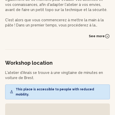
vos connaissances, afin d'adapter l'atelier à vos envies,
avant de faire un petit topo sur la technique et la sécurité.
C'est alors que vous commencerez à mettre la main à la
pâte ! Dans un premier temps, vous procéderez à la
découpe de la bouteille de propane dégazée à la
disqueuse. Vous ébavurerez et brosserez ensuite votre
See more
pièce, afin d'obtenir la finition souhaitée. Viendra ensuite le
temps d'appliquer un vernis de protection à l'extérieur de la
pièce et une peinture à l'intérieur.
Pendant que ça sèche, vous vous occuperez de la base de
Workshop location
l'assise que vous découperez au plasma. Cette technique
de découpe localisée par fusion, peut être représentée par
L'atelier d'Anaïs se trouve à une vingtaine de minutes en
l'image d'une fourchette fondant au contact d'une prise
voiture de Brest.
électrique. La réaction est la même avec le plasma, à une
différence près : l'action est contrôlée.
This place is accessible to people with reduced
mobility.
Il vous faudra également cintrer un plat pour le maintient,
que vous assemblerez ensuite en les soudant. Après cela,
vous découperez une rondelle de bois, puis la garnirez de
mousse et de tissu. Ces deux parties seront enfin vissées