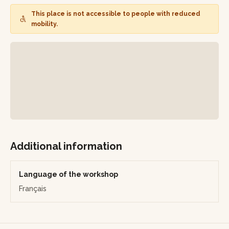
blanchiment si les tâches ne se retirent pas manuellement.
This place is not accessible to people with reduced
mobility.
La seconde séance consistera à consolider les plis et/ou
les déchirures. Une colle et un papier adaptés seront
utilisés pour combler les lacunes.
Afin que le travail de restauration ne se voit plus vous
pourrez faire des retouches visuelles. Le conditionnement
de l'oeuvre sera fait sur mesure selon votre format
souhaité ! Vous pourrez choisir un format sur mesure ou
bien un des cadres proposés par Marine !
Additional information
Language of the workshop
Français