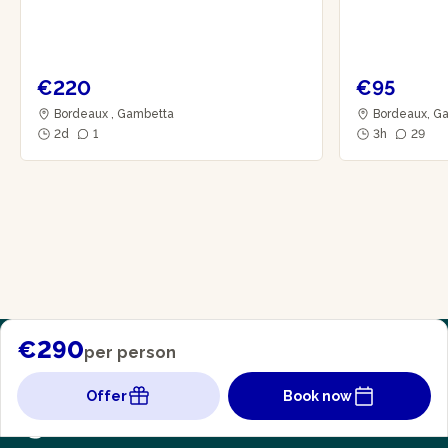
€220
€95
Bordeaux , Gambetta
Bordeaux, Ga
2d
1
3h
29
€290
per person
Offer
Book now