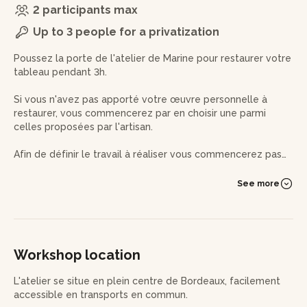
2 participants max
Up to 3 people for a privatization
Poussez la porte de l'atelier de Marine pour restaurer votre
tableau pendant 3h.
Si vous n'avez pas apporté votre œuvre personnelle à
restaurer, vous commencerez par en choisir une parmi
celles proposées par l'artisan.
Afin de définir le travail à réaliser vous commencerez pas
un examen de l'œuvre, s'en suivra un test des encres, une
découverte des différentes techniques d'application et
See more
d'utilisation du support.
Puis vous poursuivrez par la phase de nettoyage à sec, du
dépoussiérage et du gommage pour ensuite retirer
manuellement les tâches, scotchs et autres résidus
Workshop location
présents sur l'œuvre.
L'atelier se situe en plein centre de Bordeaux, facilement
Dans le cas où le document serait très oxydé ou sombre, il
accessible en transports en commun.
y aura une phase de nettoyage à l'eau, voire même de