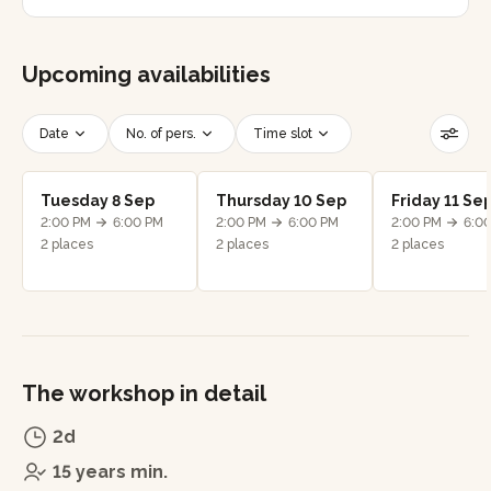
Upcoming availabilities
Date
No. of pers.
Time slot
Reset filters
Tuesday 8 Sep
Thursday 10 Sep
Friday 11 Se
2:00 PM
6:00 PM
2:00 PM
6:00 PM
2:00 PM
6:0
2 places
2 places
2 places
The workshop in detail
2d
15 years min.