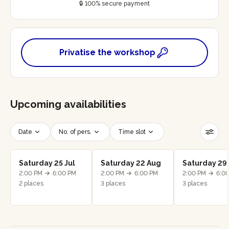
🔒 100% secure payment
Privatise the workshop
Upcoming availabilities
Date
No. of pers.
Time slot
Reset filters
Saturday 25 Jul
Saturday 22 Aug
Saturday 29
2:00 PM
6:00 PM
2:00 PM
6:00 PM
2:00 PM
6:0
2 places
3 places
3 places