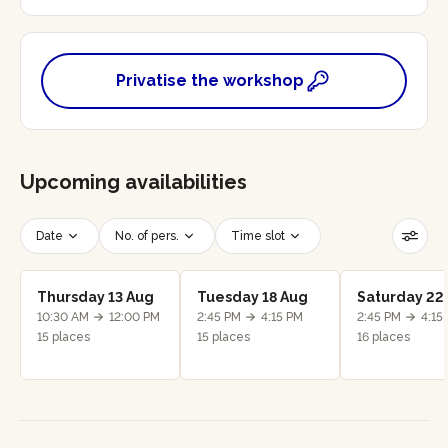
Privatise the workshop
Upcoming availabilities
Date
No. of pers.
Time slot
Reset filters
Thursday 13 Aug
Tuesday 18 Aug
Saturday 22
10:30 AM
12:00 PM
2:45 PM
4:15 PM
2:45 PM
4:15
15 places
15 places
16 places