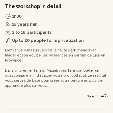
The workshop in detail
1h30
15 years min.
3 to 16 participants
Up to 20 people for a privatization
Bienvenue dans l'univers de la haute Parfumerie avec
Magali et son équipe, les références en parfum de luxe en
Provence !
Dans un premier temps, Magali vous fera compléter un
questionnaire afin d'évaluer votre profil olfactif. Le résultat
vous servira de base pour créer votre parfum en plus d'en
apprendre plus sur vous.
Magali vous présentera la pyramide olfactive. Les notes de
See more
cœur, de tête et de fond n'auront plus de secrets pour
vous. Macération, distillation, vous connaîtrez les
différentes techniques d'extraction d’odeurs des matières