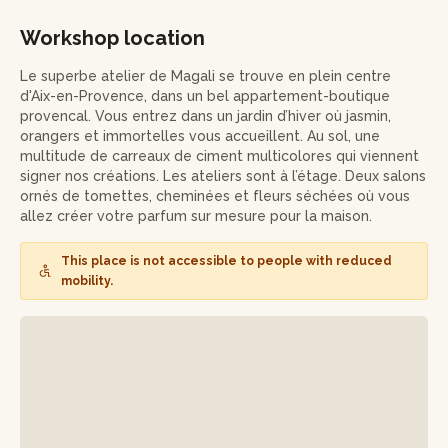
premières prestigieuses utilisées en haute Parfumerie.
Workshop location
Vous serez guidé tout au long de cet atelier afin de réaliser
un parfum unique avec tous les produits qui vous
Le superbe atelier de Magali se trouve en plein centre
accompagnera dans votre quotidien.
d'Aix-en-Provence, dans un bel appartement-boutique
provencal. Vous entrez dans un jardin d’hiver où jasmin,
L'atelier se terminera par une personnalisation de votre
orangers et immortelles vous accueillent. Au sol, une
flacon de 75 ml en cristal soufflé à la main en France et
multitude de carreaux de ciment multicolores qui viennent
rechargeable. Vous repartirez avec votre création unique
signer nos créations. Les ateliers sont à l’étage. Deux salons
et votre flacon en cristal.
ornés de tomettes, cheminées et fleurs séchées où vous
allez créer votre parfum sur mesure pour la maison.
This place is not accessible to people with reduced
mobility.