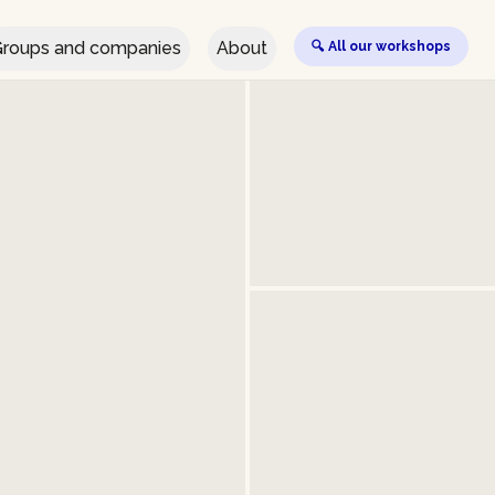
roups and companies
About
🔍 All our workshops