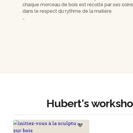
chaque morceau de bois est récolté par ses soins, sc
dans le respect du rythme de la matière.
Son travail, souvent en relief, invite au toucher a
d’ailleurs intégré les collections pédagogiques d
notamment pour éveiller le ressenti chez les pe
Attentif et pédagogue, Hubert sera ravi de vous o
atelier !
Hubert's worksh