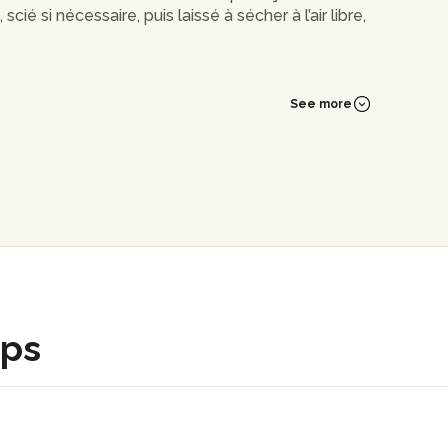
ié si nécessaire, puis laissé à sécher à l’air libre,
utant qu’au regard. Certaines de ses pièces ont
u Musée d’Art Moderne de Troyes, utilisées
See more
rsonnes non-voyantes.
uvrir les portes de son univers le temps d'un
ops