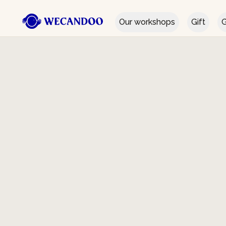
Our workshops
Gift
G