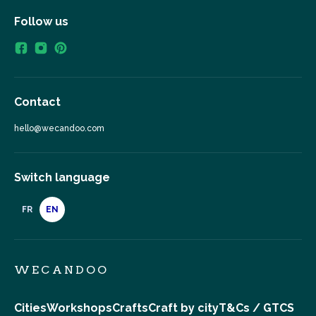
Follow us
Contact
hello@wecandoo.com
Switch language
FR
EN
WECANDOO
Cities
Workshops
Crafts
Craft by city
T&Cs / GTCS