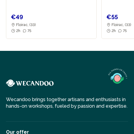
€49
€55
Floirac, (33)
Floirac, (33)
2h
75
2h
75
Wecandoo brings together artisans and enthusiasts in
hands-on workshops, fueled by passion and expertise.
Our offer