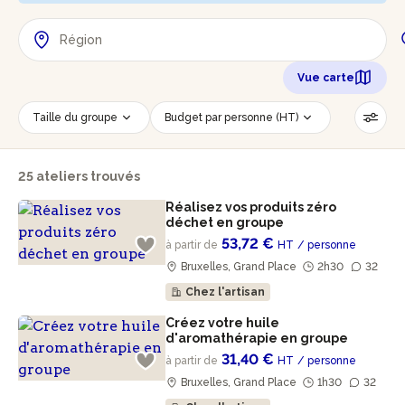
Vue carte
Taille du groupe
Budget par personne (HT)
Lieu de l'évènement
Savoir-faire
25 ateliers trouvés
Accessible PMR
Réinitialiser les filtres
Réalisez vos produits zéro
déchet en groupe
53,72 €
à partir de
HT
/ personne
Bruxelles, Grand Place
2h30
32
Chez l'artisan
Créez votre huile
d'aromathérapie en groupe
31,40 €
à partir de
HT
/ personne
Bruxelles, Grand Place
1h30
32