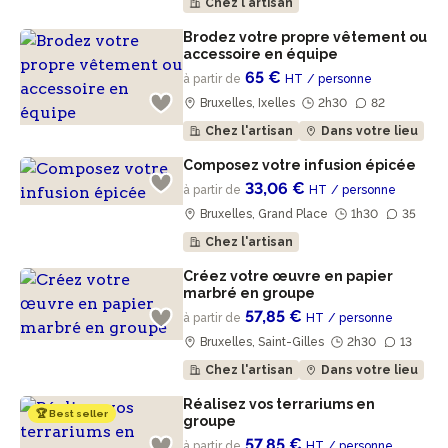
Chez l'artisan
Brodez votre propre vêtement ou
accessoire en équipe
65 €
à partir de
HT
/ personne
Bruxelles, Ixelles
2h30
82
Chez l'artisan
Dans votre lieu
Composez votre infusion épicée
33,06 €
à partir de
HT
/ personne
Bruxelles, Grand Place
1h30
35
Chez l'artisan
Créez votre œuvre en papier
marbré en groupe
57,85 €
à partir de
HT
/ personne
Bruxelles, Saint-Gilles
2h30
13
Chez l'artisan
Dans votre lieu
Réalisez vos terrariums en
🏆 Best seller
groupe
57,85 €
à partir de
HT
/ personne