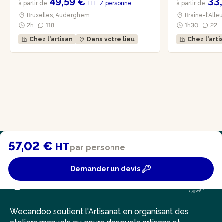
49,59 €
33
à partir de
HT
/ personne
à partir de
Bruxelles, Auderghem
Braine-l'Alleu
2h
118
1h30
22
Chez l'artisan
Dans votre lieu
Chez l'arti
57,02 €
HT
par personne
Demander un devis
Wecandoo soutient l'Artisanat en organisant des