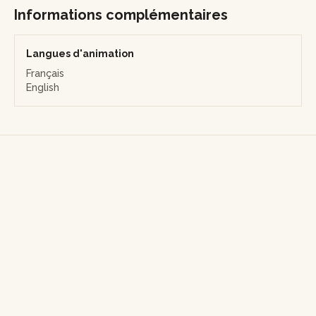
Informations complémentaires
Note sur les prestations supplémentaires : Si vous souhaitez
rajouter des prestations complémentaires, précisez-le dans
votre demande et l’artisane adaptera le devis.
Langues d'animation
Français
English