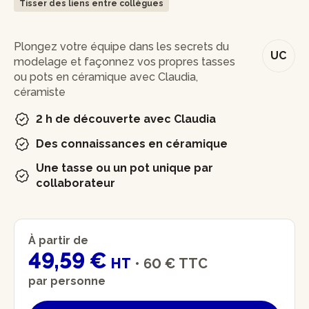
Tisser des liens entre collègues
En bref
Plongez votre équipe dans les secrets du
UC
modelage et façonnez vos propres tasses
ou pots en céramique avec Claudia,
céramiste
2 h de découverte avec Claudia
Des connaissances en céramique
Une tasse ou un pot unique par
collaborateur
À partir de
49,59 €
HT
•
60 €
TTC
par personne